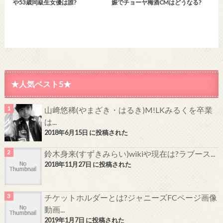
や53歳同級生女優は誰?
娠でチョーヤ梅酒CMはどうなる?
★人気ベスト5★
山﨑悠稀(やまざき・はるき)M!LKみるくを卒業
は...
2018年6月15日 に投稿された
鈴木身来(すずきみらい)wikiや現在は?ラブース...
2018年11月27日 に投稿された
チケットホルダーとは?ジャニーズFCページ画像
動画...
2019年1月7日 に投稿された