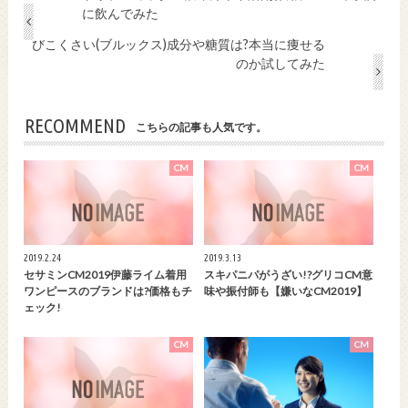
に飲んでみた
びこくさい(ブルックス)成分や糖質は?本当に痩せる
のか試してみた
RECOMMEND
こちらの記事も人気です。
CM
CM
2019.2.24
2019.3.13
セサミンCM2019伊藤ライム着用
スキパニパがうざい!?グリコCM意
ワンピースのブランドは?価格もチ
味や振付師も【嫌いなCM2019】
ェック!
CM
CM