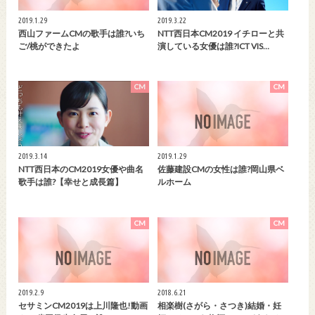
2019.1.29
2019.3.22
西山ファームCMの歌手は誰?いち
NTT西日本CM2019 イチローと共
ご/桃ができたよ
演している女優は誰?ICT VIS…
CM
CM
2019.3.14
2019.1.29
NTT西日本のCM2019女優や曲名
佐藤建設CMの女性は誰?岡山県ベ
歌手は誰?【幸せと成長篇】
ルホーム
CM
CM
2019.2.9
2018.6.21
セサミンCM2019は上川隆也!動画
相楽樹(さがら・さつき)結婚・妊