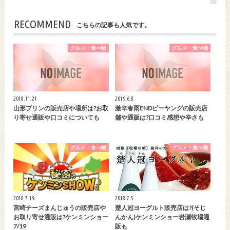
RECOMMEND
こちらの記事も人気です。
グルメ・食べ物
グルメ・食べ物
2018.11.21
2019.6.8
山形プリンの販売店や場所は?お取
激辛春雨ENDピーヤングの販売店
り寄せ通販や口コミについても
舗や通販は?口コミ感想や辛さも
グルメ・食べ物
グルメ・食べ物
2018.7.19
2018.7.5
宮崎チーズまんじゅうの販売店や
楚人冠ヨーグルト販売店は?(そじ
お取り寄せ通販は?ケンミンショー
んかん)ケンミンショー岩瀬牧場通
7/19
販も