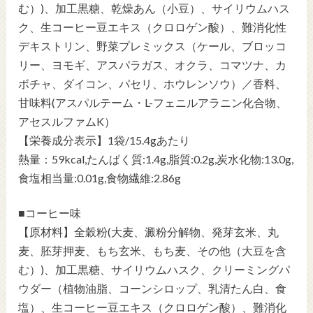
む）)、加工黒糖、乾燥あん（小豆）、サイリウムハス
ク、生コーヒー豆エキス（クロロゲン酸）、難消化性
デキストリン、野菜プレミックス（ケール、ブロッコ
リー、ヨモギ、アスパラガス、オクラ、コマツナ、カ
ボチャ、ダイコン、パセリ、ホウレンソウ）／香料、
甘味料(アスパルテーム・L-フェニルアラニン化合物、
アセスルファムK）
【栄養成分表示】1袋/15.4gあたり
熱量：59kcal,たんぱく質:1.4g,脂質:0.2g,炭水化物:13.0g,
食塩相当量:0.01g,食物繊維:2.86g
■コーヒー味
【原材料】全穀粉(大麦、澱粉分解物、発芽玄米、丸
麦、胚芽押麦、もち玄米、もち麦、その他（大豆を含
む）)、加工黒糖、サイリウムハスク、クリーミングパ
ウダー（植物油脂、コーンシロップ、乳清たん白、食
塩）、生コーヒー豆エキス（クロロゲン酸）、難消化