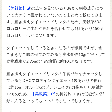
【美穀菜】
の広告を見ているとあまり栄養成分につ
いて大きくは書かれていないのでまとめて載せてみま
す。置き換えダイエットドリンクのため、美穀菜60キ
ロカロリーに牛乳や豆乳を合わせても1杯あたり150キ
ロカロリーほどになります。
ダイエットをしているときになるのが糖質ですが、金
ごまきなこ味の例でみてみると炭水化物13gにたいして
食物繊維が2.95gのため糖質は約10gとなります。
置き換えダイエットドリンクの栄養成分をチェックし
ているとDHCプロテインダイエット1袋あたりの糖質
は約15g、オルビスのプチシェイクは1袋あたり糖質約
17ｇのため、
【美穀菜】
の糖質約10ｇは低糖質の部
類に入るといってもいいのではないでしょうか。