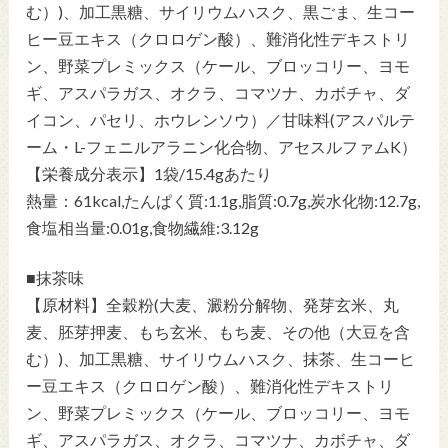
む）)、加工黒糖、サイリウムハスク、黒ごま、生コー
ヒー豆エキス（クロロゲン酸）、難消化性デキストリ
ン、野菜プレミックス（ケール、ブロッコリー、ヨモ
ギ、アスパラガス、オクラ、コマツナ、カボチャ、ダ
イコン、パセリ、ホウレンソウ）／甘味料(アスパルテ
ーム・L-フェニルアラニン化合物、アセスルファムK）
【栄養成分表示】1袋/15.4gあたり
熱量：61kcal,たんぱく質:1.1g,脂質:0.7g,炭水化物:12.7g,
食塩相当量:0.01g,食物繊維:3.12g
■抹茶味
【原材料】全穀粉(大麦、澱粉分解物、発芽玄米、丸
麦、胚芽押麦、もち玄米、もち麦、その他（大豆を含
む）)、加工黒糖、サイリウムハスク、抹茶、生コーヒ
ー豆エキス（クロロゲン酸）、難消化性デキストリ
ン、野菜プレミックス（ケール、ブロッコリー、ヨモ
ギ、アスパラガス、オクラ、コマツナ、カボチャ、ダ