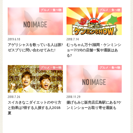
グルメ・食べ物
グルメ・食べ物
2019.6.10
2018.7.14
アゲリシャスを歌っている人は誰?
むっちゃん万十(福岡・ケンミンシ
ゼスプリに問い合わせてみた!
ョー7/19)の店舗一覧や通販はあ
る?
グルメ・食べ物
グルメ・食べ物
2018.7.26
2018.11.29
スイカきなこダイエットのやり方
揚げもみじ販売店広島駅にある?ケ
と効果は?得する人損する人2018
ンミンショーお取り寄せ通販も
夏