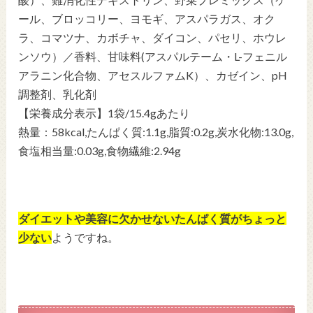
ール、ブロッコリー、ヨモギ、アスパラガス、オク
ラ、コマツナ、カボチャ、ダイコン、パセリ、ホウレ
ンソウ）／香料、甘味料(アスパルテーム・L-フェニル
アラニン化合物、アセスルファムK）、カゼイン、pH
調整剤、乳化剤
【栄養成分表示】1袋/15.4gあたり
熱量：58kcal,たんぱく質:1.1g,脂質:0.2g,炭水化物:13.0g,
食塩相当量:0.03g,食物繊維:2.94g
ダイエットや美容に欠かせないたんぱく質がちょっと
少ない
ようですね。