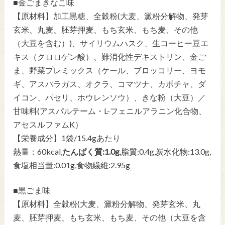
■金ごまきなこ味
【原材料】加工黒糖、全穀粉(大麦、澱粉分解物、発芽
玄米、丸麦、胚芽押麦、もち玄米、もち麦、その他
（大豆を含む）)、サイリウムハスク、生コーヒー豆エ
キス（クロロゲン酸）、難消化性デキストリン、金ご
ま、野菜プレミックス（ケール、ブロッコリー、ヨモ
ギ、アスパラガス、オクラ、コマツナ、カボチャ、ダ
イコン、パセリ、ホウレンソウ）、きな粉（大豆）／
甘味料(アスパルテーム・L-フェニルアラニン化合物、
アセスルファムK）
【栄養成分】1袋/15.4gあたり
熱量：60kcal,
たんぱく質:1.0g
,脂質:0.4g,炭水化物:13.0g,
食塩相当量:0.01g,食物繊維:2.95g
■黒ごま味
【原材料】全穀粉(大麦、澱粉分解物、発芽玄米、丸
麦、胚芽押麦、もち玄米、もち麦、その他（大豆を含