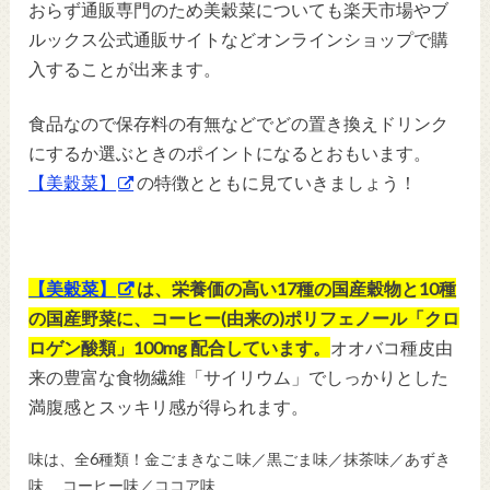
おらず通販専門のため美穀菜についても楽天市場やブ
ルックス公式通販サイトなどオンラインショップで購
入することが出来ます。
食品なので保存料の有無などでどの置き換えドリンク
にするか選ぶときのポイントになるとおもいます。
【美穀菜】
の特徴とともに見ていきましょう！
【美穀菜】
は、栄養価の高い17種の国産穀物と10種
の国産野菜に、コーヒー(由来の)ポリフェノール「クロ
ロゲン酸類」100mg 配合しています。
オオバコ種皮由
来の豊富な食物繊維「サイリウム」でしっかりとした
満腹感とスッキリ感が得られます。
味は、全6種類！金ごまきなこ味／黒ごま味／抹茶味／あずき
味 コーヒー味／ココア味