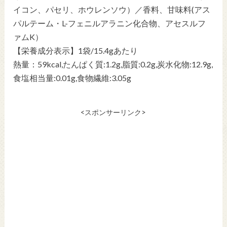
イコン、パセリ、ホウレンソウ）／香料、甘味料(アス
パルテーム・L-フェニルアラニン化合物、アセスルフ
ァムK）
【栄養成分表示】1袋/15.4gあたり
熱量：59kcal,たんぱく質:1.2g,脂質:0.2g,炭水化物:12.9g,
食塩相当量:0.01g,食物繊維:3.05g
<スポンサーリンク>