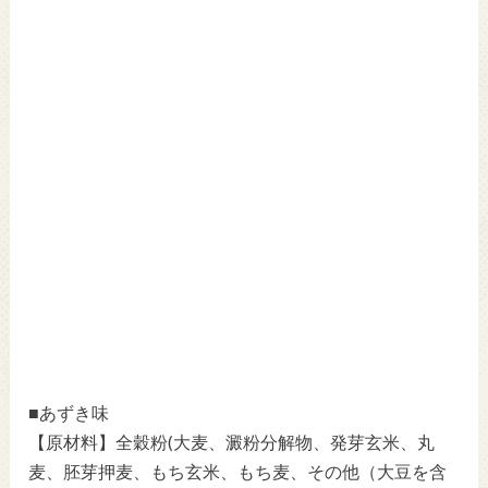
■あずき味
【原材料】全穀粉(大麦、澱粉分解物、発芽玄米、丸
麦、胚芽押麦、もち玄米、もち麦、その他（大豆を含