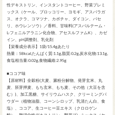
性デキストリン、インスタントコーヒー、野菜プレミ
ックス（ケール、ブロッコリー、ヨモギ、アスパラガ
ス、オクラ、コマツナ、カボチャ、ダイコン、パセ
リ、ホウレンソウ）／香料、甘味料(アスパルテーム・
L-フェニルアラニン化合物、アセスルファムK）、カゼ
イン、pH調整剤、乳化剤
【栄養成分表示】1袋/15.4gあたり
熱量：58kcal,たんぱく質:1.1g,脂質:0.2g,炭水化物:13.1g,
食塩相当量:0.02g,食物繊維:2.95g
■ココア味
【原材料】全穀粉(大麦、澱粉分解物、発芽玄米、丸
麦、胚芽押麦、もち玄米、もち麦、その他（大豆を含
む）)、加工黒糖、サイリウムハスク、クリーミングパ
ウダー（植物油脂、コーンシロップ、乳清たん白、食
塩）、ココア、生コーヒー豆エキス（クロロゲン
酸）、難消化性デキストリン、野菜プレミックス（ケ