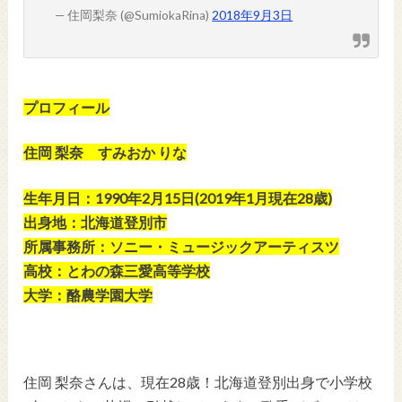
— 住岡梨奈 (@SumiokaRina)
2018年9月3日
プロフィール
住岡 梨奈 すみおか りな
生年月日：1990年2月15日(2019年1月現在28歳)
出身地：北海道登別市
所属事務所：ソニー・ミュージックアーティスツ
高校：とわの森三愛高等学校
大学：酪農学園大学
住岡 梨奈さんは、現在28歳！北海道登別出身で小学校