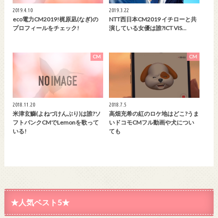
2019.4.10
2019.3.22
eco電力CM2019!梶原凪(なぎ)の
NTT西日本CM2019 イチローと共
プロフィールをチェック!
演している女優は誰?ICT VIS…
CM
CM
2018.11.20
2018.7.5
米津玄鰤(よねづけんぶり)は誰?ソ
高畑充希の紅のロケ地はどこ?うま
フトバンクCMでLemonを歌って
いドコモCMフル動画や犬につい
いる!
ても
★人気ベスト5★