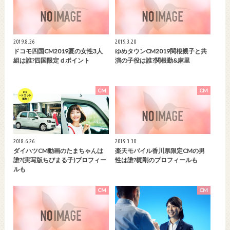
2019.8.26
2019.3.20
ドコモ四国CM2019夏の女性3人
ゆめタウンCM2019関根親子と共
組は誰?四国限定ｄポイント
演の子役は誰?関根勤&麻里
CM
CM
2018.6.26
2019.3.30
ダイハツCM動画のたまちゃんは
楽天モバイル香川県限定CMの男
誰?(実写版ちびまる子)プロフィー
性は誰?梶剛のプロフィールも
ルも
CM
CM