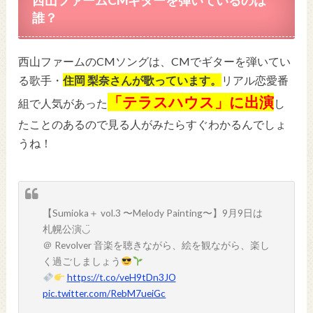
誰？
西山ファームのCMソングは、CMでギターを弾いてい
る歌手・
住岡 梨奈さんが歌っています。
リアル恋愛番
「テラスハウス」に出演
組で人気があった
し
たことのあるので見る人がみたらすぐわかるんでしょ
うね！
【Sumioka＋ vol.3 〜Melody Painting〜】9月9日は
札幌公演◡̈
＠ Revolver 音楽を聴きながら、絵を観ながら、楽し
く過ごしましょう
https://t.co/veH9tDn3JO
pic.twitter.com/RebM7ueiGc