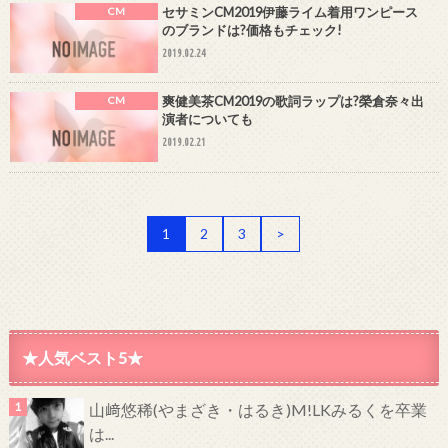
セサミンCM2019伊藤ライム着用ワンピース
CM
のブランドは?価格もチェック!
2019.02.24
爽健美茶CM2019の歌詞ラップは?榮倉奈々出
CM
演者についても
2019.02.21
1
2
3
>
★人気ベスト5★
山﨑悠稀(やまざき・はるき)M!LKみるくを卒業
は...