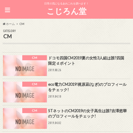
日常の気になるあれこれを調べます！
≡
こじろん堂
ホーム
CM
CATEGORY
CM
ドコモ四国CM2019夏の女性3人組は誰?四国
CM
限定ｄポイント
2019.08.26
eco電力CM2019!梶原凪(なぎ)のプロフィール
CM
をチェック!
2019.04.10
STネットのCM2019の女子高生は誰?吉澤悠華
CM
のプロフィールをチェック!
2019.04.02