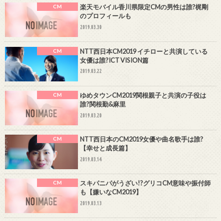
楽天モバイル香川県限定CMの男性は誰?梶剛
CM
のプロフィールも
2019.03.30
NTT西日本CM2019 イチローと共演している
CM
女優は誰?ICT VISION篇
2019.03.22
ゆめタウンCM2019関根親子と共演の子役は
CM
誰?関根勤&麻里
2019.03.20
NTT西日本のCM2019女優や曲名歌手は誰?
CM
【幸せと成長篇】
2019.03.14
スキパニパがうざい!?グリコCM意味や振付師
CM
も【嫌いなCM2019】
2019.03.13