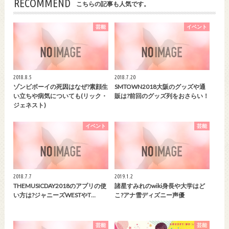
RECOMMEND
こちらの記事も人気です。
芸能
イベント
2018.8.5
2018.7.20
ゾンビボーイの死因はなぜ?素顔生
SMTOWN2018大阪のグッズや通
い立ちや病気についても(リック・
販は?前回のグッズ列をおさらい！
ジェネスト)
イベント
芸能
2018.7.7
2019.1.2
THEMUSICDAY2018のアプリの使
諸星すみれのwiki身長や大学はど
い方は?ジャニーズWESTやT…
こ?アナ雪ディズニー声優
芸能
芸能