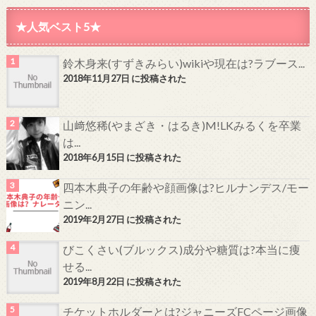
★人気ベスト5★
鈴木身来(すずきみらい)wikiや現在は?ラブース...
2018年11月27日 に投稿された
山﨑悠稀(やまざき・はるき)M!LKみるくを卒業
は...
2018年6月15日 に投稿された
四本木典子の年齢や顔画像は?ヒルナンデス/モー
ニン...
2019年2月27日 に投稿された
びこくさい(ブルックス)成分や糖質は?本当に痩
せる...
2019年8月22日 に投稿された
チケットホルダーとは?ジャニーズFCページ画像