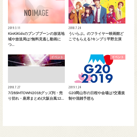
2019.3.11
2018.7.24
KinKiKidsのブンブブーンの放送地
ういらぶ。のフライヤー映画館ど
域や放送局は?無料見逃し動画に
こでもらえる?キンプリ平野主演
つ…
イベント
イベント
2018.7.27
2019.1.24
7/28SMTOWN2018グッズ列・売
G20岡山市の日程や会場は?交通規
り切れ・座席まとめ(大阪台風12…
制や混雑予想も