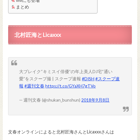
viviにも登場
まとめ
北村匠海とLicaxxx
大ブレイク“キミスイ俳優”の年上美人DJ宅“通い
愛”をスクープ撮 | スクープ速報
#DISH
#スクープ速
報
#週刊文春
https://t.co/GYaXH7gTVo
— 週刊文春 (@shukan_bunshun)
2018年9月8日
文春オンラインによると北村匠海さんとLicaxxxさんは