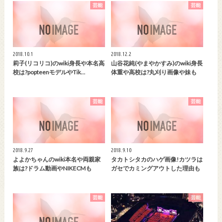
芸能
芸能
2018.10.1
2018.12.2
莉子(リコリコ)のwiki身長や本名高
山谷花純(やまやかすみ)のwiki身長
校は?popteenモデルやTik…
体重や高校は?丸刈り画像や妹も
芸能
芸能
2018.9.27
2018.9.10
よよかちゃんのwiki本名や両親家
タカトシタカのハゲ画像!カツラは
族は?ドラム動画やNIKECMも
ガセでカミングアウトした理由も
芸能
芸能