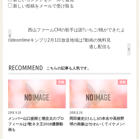
新しい投稿をメールで受け取る
西山ファームCMの歌手は誰?いちご/桃ができたよ
rideontimeキンプリ2月1日放送地域は?動画の無料見
逃し配信も
RECOMMEND
こちらの記事も人気です。
芸能
芸能
2018.9.20
2018.8.20
メンバー山口提樹と潮圭太のプロ
岡田健史(けんし)の本名や高校野
フィールは?歌ネタ王2018優勝動
球の画像は?かわいくてイケメン!
画も