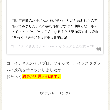
同い年仲間のお子さんと顔がそっくりだと言われたので
撮ってみました。その後打ち解けすごく仲良くなっちゃ
って・・・ そ、そして父になる？？？笑 in高尾山 #登山
#そっくり #子ども #肩車 #高尾山
コーイチ
さん(@koichi.insta)がシェアした投稿 –
2016年10月月6日午後10時26分PDT
コーイチさんのアメブロ、ツイッター、インスタグラ
ムの投稿をチェックしましたが
おそらく
独身だと思われます。
<スポンサーリンク>