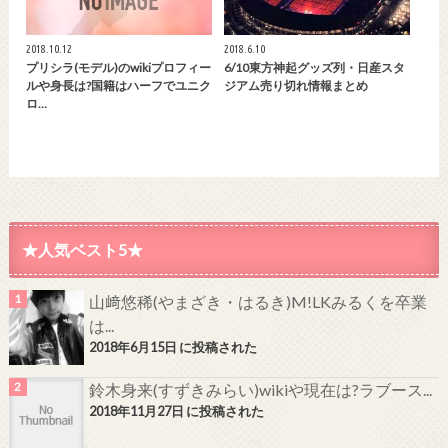
2018.10.12
2018.6.10
プリシラ(モデル)のwikiプロフィー
6/10東方神起グッズ列・日産スタ
ルや身長は?国籍はハーフでユニク
ジアム売り切れ情報まとめ
ロ…
★人気ベスト5★
山﨑悠稀(やまざき・はるき)M!LKみるくを卒業
は...
2018年6月15日 に投稿された
鈴木身来(すずきみらい)wikiや現在は?ラブース...
2018年11月27日 に投稿された