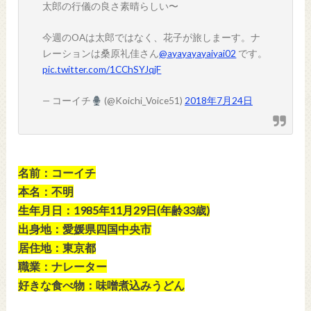
太郎の行儀の良さ素晴らしい〜
今週のOAは太郎ではなく、花子が旅しまーす。ナ
レーションは桑原礼佳さん
@ayayayayaiyai02
です。
pic.twitter.com/1CChSYJqjF
— コーイチ
(@Koichi_Voice51)
2018年7月24日
名前：コーイチ
本名：不明
生年月日：1985年11月29日(年齢33歳)
出身地：愛媛県四国中央市
居住地：東京都
職業：ナレーター
好きな食べ物：味噌煮込みうどん