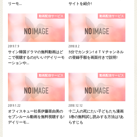
リーモ…
サイトを紹介!
動画配信サービス
動画配信サービス
2019.7.9
2018.8.2
サイン韓国ドラマの無料動画はど
5分でカンタン!ｄＴＶチャンネル
こで視聴するのがいい?デイリーモ
の登録手順を画面付きで説明!
ーションや…
動画配信サービス
動画配信サービス
2019.1.22
2018.12.12
オフィスキュー社長伊藤亜由美の
十二人の死にたい子どもたち漫画
セブンルール動画を無料視聴する!
1巻の無料試し読みする方法は?あ
デイリーモ…
らすじも