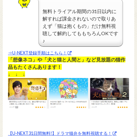
無料トライアル期間の31日以内に
解すれば課金されないので取りあ
えず「猫は抱くもの」だけ無料視
聴して解約してももちろんOKです
♪
⇒U-NEXT登録手順はこちら！
「想像ネコ」や「犬と猫と人間と」など見放題の猫作
品もたくさんあります！
↓ ↓ ↓
【U-NEXT31日間無料!】ドラマ猫弁を無料視聴する！