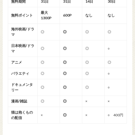
無料期間
31日
31日
14日
30日
最大
無料ポイント
600P
なし
なし
1300P
海外映画/ドラ
◎
◎
◎
◎
マ
日本映画/ドラ
◎
◎
◎
○
マ
アニメ
◎
◎
◎
◎
バラエティ
◎
◎
◎
○
ドキュメンタ
◎
◎
◎
○
リー
漫画/雑誌
◎
◎
×
×
猫は抱くもの
×
◎
×
○ 400円
の配信