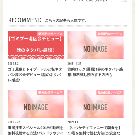
RECOMMEND
こちらの記事も人気です。
動画配信サービス
動画配信サービス
2019.3.2
2018.11.27
ゴミ屋敷とトイプードルと私ネタ
節約ロック(漫画)1巻のネタバレ感
バレ港区会デビュー1話のネタバ
想!無料試し読みする方法も
レ感想!
動画配信サービス
動画配信サービス
2019.2.27
2019.3.1
遺留捜査スペシャル2019の動画を
【いつかティファニーで朝食を】
無料視聴する方法!パンドラやデイ
13巻を無料で読む方法は?安全な