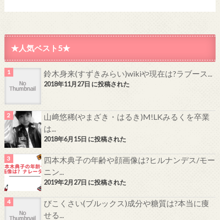
★人気ベスト5★
鈴木身来(すずきみらい)wikiや現在は?ラブース...
2018年11月27日 に投稿された
山﨑悠稀(やまざき・はるき)M!LKみるくを卒業
は...
2018年6月15日 に投稿された
四本木典子の年齢や顔画像は?ヒルナンデス/モー
ニン...
2019年2月27日 に投稿された
びこくさい(ブルックス)成分や糖質は?本当に痩
せる...