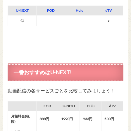
U-NEXT
FOD
Hulu
dTV
◎
－
－
○
一番おすすめはU-NEXT!
動画配信の各サービスごとを比較してみましょう！
FOD
U-NEXT
Hulu
dTV
月額料金(税
888円
1990円
933円
500円
抜)