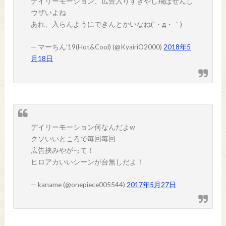
デイリーモーション、広告入りすぎやし飛ばせんし
ウザいよね
あれ、入らんようにできんとかいなね(´・д・｀)
— マーちん’19(Hot&Cool) (@KyairiO2000)
2018年5
月18日
デイリーモーション何なんだよw
クソいいところで毎回毎回
広告挟みやがって！
ヒロアカいいシーンが台無しだよ！
— kaname (@onepiece005544)
2017年5月27日