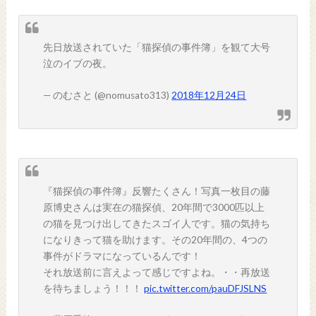
先日放送されていた「猫探偵の事件簿」を観て大号
泣のイブの夜。
— のむさと (@nomusato313)
2018年12月24日
『猫探偵の事件簿』反響たくさん！写真一枚目の藤
原博史さんは実在の猫探偵、20年間で3000匹以上
の猫を見つけ出してきたスゴイ人です。猫の気持ち
になりきって猫を助けます。その20年間の、4つの
事件がドラマになっているんです！
それ放送前に言えよって感じですよね。・・再放送
を待ちましょう！！！
pic.twitter.com/pauDFJSLNS