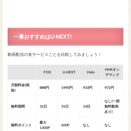
一番おすすめはU-NEXT!
動画配信の各サービスごとを比較してみましょう！
NHKオン
FOD
U-NEXT
Hulu
デマンド
月額料金(税
888円
1990円
933円
972円
抜)
なし(一部
無料期間
31日
31日
14日
無料動画
あり)
最大
無料ポイント
600P
なし
なし
1300P