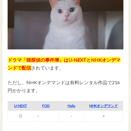
ドラマ「猫探偵の事件簿」はU-NEXTとNHKオンデマ
ンドで配信
されています。
ただし、NHKオンデマンドは有料レンタル作品で216
円かかります。
U-NEXT
FOD
Hulu
NHKオンデマンド
◎
－
－
○