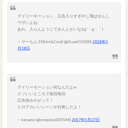
デイリーモーション、広告入りすぎやし飛ばせんし
ウザいよね
あれ、入らんようにできんとかいなね(´・д・｀)
— マーちん’19(Hot&Cool) (@KyairiO2000)
2018年5
月18日
デイリーモーション何なんだよw
クソいいところで毎回毎回
広告挟みやがって！
ヒロアカいいシーンが台無しだよ！
— kaname (@onepiece005544)
2017年5月27日