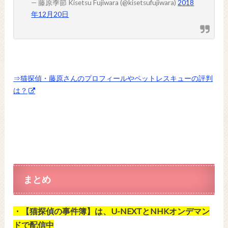
— 藤原季節 Kisetsu Fujiwara (@kisetsufujiwara)
2018
年12月20日
⇒猫探偵・藤原さんのプロフィールやペットレスキューの評判
は？
まとめ
・【猫探偵の事件簿】は、U-NEXTとNHKオンデマン
ドで配信中