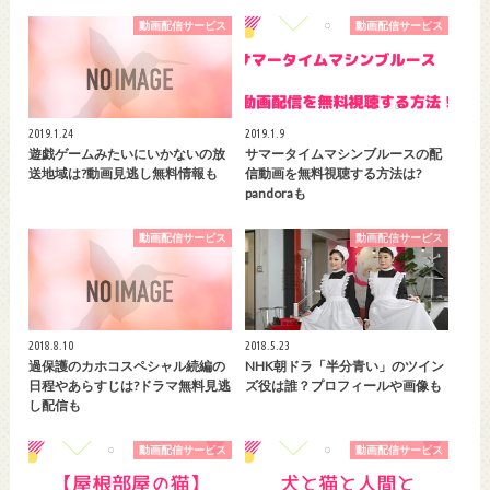
動画配信サービス
動画配信サービス
2019.1.24
2019.1.9
遊戯ゲームみたいにいかないの放
サマータイムマシンブルースの配
送地域は?動画見逃し無料情報も
信動画を無料視聴する方法は?
pandoraも
動画配信サービス
動画配信サービス
2018.8.10
2018.5.23
過保護のカホコスペシャル続編の
NHK朝ドラ「半分青い」のツイン
日程やあらすじは?ドラマ無料見逃
ズ役は誰？プロフィールや画像も
し配信も
動画配信サービス
動画配信サービス