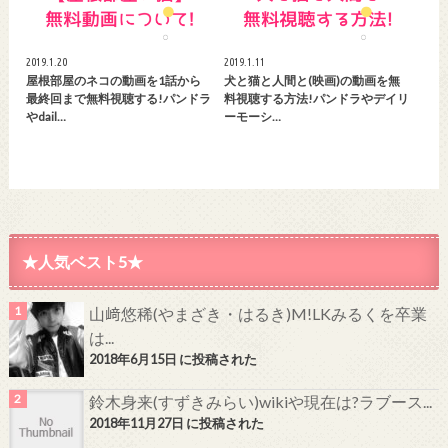
2019.1.20
2019.1.11
屋根部屋のネコの動画を1話から
犬と猫と人間と(映画)の動画を無
最終回まで無料視聴する!パンドラ
料視聴する方法!パンドラやデイリ
やdail…
ーモーシ…
★人気ベスト5★
山﨑悠稀(やまざき・はるき)M!LKみるくを卒業
は...
2018年6月15日 に投稿された
鈴木身来(すずきみらい)wikiや現在は?ラブース...
2018年11月27日 に投稿された