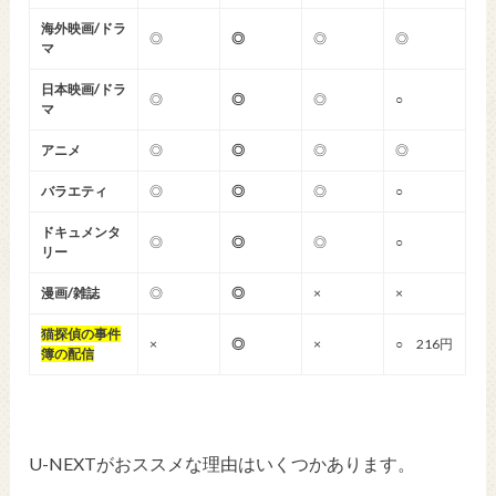
海外映画/ドラ
◎
◎
◎
◎
マ
日本映画/ドラ
◎
◎
◎
○
マ
アニメ
◎
◎
◎
◎
バラエティ
◎
◎
◎
○
ドキュメンタ
◎
◎
◎
○
リー
漫画/雑誌
◎
◎
×
×
猫探偵の事件
×
◎
×
○ 216円
簿の配信
U-NEXTがおススメな理由はいくつかあります。