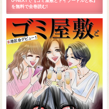
U-NEXTで
【ゴミ屋敷とトイプードルと私】
を無料で
全巻読む!