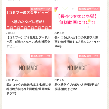
動画配信サービス
動画配信サービス
2019.3.2
2019.1.15
【ゴミプー】ゴミ屋敷とプードル
長ぐつをはいたネコの吹替フル動
と私 5話のネタバレ感想!港区会
画を無料視聴する方法!パンドラや
デビュー
9tuも
動画配信サービス
動画配信サービス
2018.11.26
2019.4.12
節約ロックの放送地域は?動画の無
新体感ライブの使い方!登録/料金/
料視聴方法も!(上田竜也/重岡大毅
視聴/解約まとめ!
ドラマ)