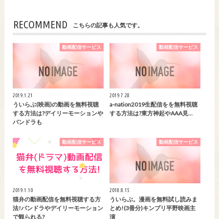
RECOMMEND
こちらの記事も人気です。
動画配信サービス
動画配信サービス
2019.1.21
2019.7.28
ういらぶ(映画)の動画を無料視聴
a-nation2019生配信をを無料視聴
する方法は?デイリーモーションや
する方法は?東方神起やAAA見…
パンドラも
動画配信サービス
動画配信サービス
2019.1.10
2018.8.15
猫弁の動画配信を無料視聴する方
ういらぶ。漫画を無料試し読みま
法!パンドラやデイリーモーション
とめ!(3冊分)キンプリ平野映画主
で観られる?
演