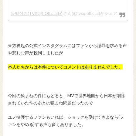
동방신기(TVXQ!) Official
さん(@tvxq.official)がシェアした投稿 –
東方神起の公式インスタグラムにはファンから謝罪を求める声
や悲しむ声が殺到しましたが
本人たちからは本件についてコメントはありませんでした。
今回の猿まねの件にもどると、MVで世界地図から日本が削除
されていた件のあとの猿まね問題だったので
ユノ擁護するファンもいれば、ショックを受けてさよなら(フ
ァンをやめる)する声も多くありました。