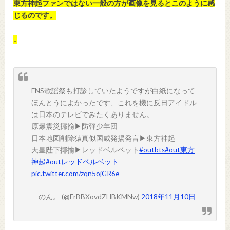
東方神起ファンではない一般の方が画像を見るとこのように感
じるのです。
↓
FNS歌謡祭も打診していたようですが白紙になって
ほんとうによかったです、これを機に反日アイドル
は日本のテレビでみたくありません。
原爆震災揶揄▶︎防弾少年団
日本地図削除猿真似国威発揚発言▶︎東方神起
天皇陛下揶揄▶︎レッドベルベット
#outbts
#out東方
神起
#outレッドベルベット
pic.twitter.com/zqn5ojGR6e
— のん。 (@ErBBXovdZHBKMNw)
2018年11月10日