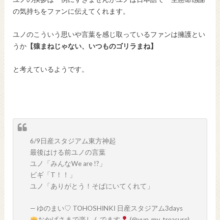
の気持ちをファンに伝えてくれます。
ユノのこういう思いや言葉を感じ取っているファンは擁護とい
うか
【猿まねじゃない、いつものゴリラまね】
と考えているようです。
6/9日産スタジアム東方神起
最後はける前ユノの言葉
ユノ「みんなWe are !?」
ビギ「T！！」
ユノ「ありがとう！そばにいてくれて」
— ゆのまい♡ TOHOSHINKI 日産スタジアム3days
おかげさまで楽しんでます
(@yun_my_treasure)