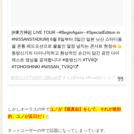
[#東方神起 LIVE TOUR ~#BeginAgain~ #SpecialEdition in
#NISSANSTADIUM] 6월 8일부터 3일간 일본 닛산 스타디움
을 온통 레드오션으로 물들인 열정 넘치는 콘서트 현장
동방신기의 다이나믹하고 환상적인 순간이 담긴 공연 다이
제스트 영상을 공개합니다! #동방신기 #TVXQ!
#TOHOSHINKI #NISSAN_TVXQ!
동방신기(TVXQ!) Official
さん(@tvxq.official)がシェアした投稿 –
しかしオーラスの中で
ユノが【猿真似】をして、それが差別
的、ユノが反日だ！
と
ネットユーザーの中で話題になってしまっています。