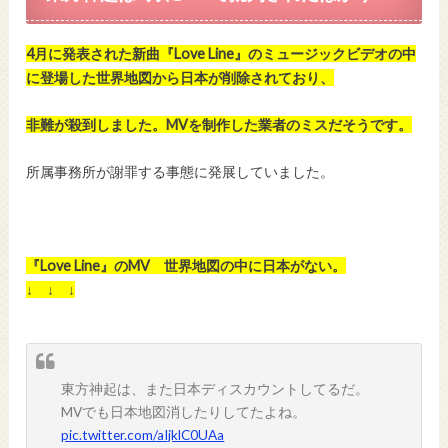
4月に発表された新曲『Love Line』のミュージックビデオの中
に登場した世界地図から日本が削除されており、
非難が殺到しました。MVを制作した業者のミスだそうです。
所属事務所が謝罪する事態に発展していました。
『Love Line』のMV 世界地図の中に日本がない。
↓ ↓ ↓
東方神起は、また日本ディスカウントしてるだ。
MVでも日本地図消したりしてたよね。
pic.twitter.com/aIjklC0UAa