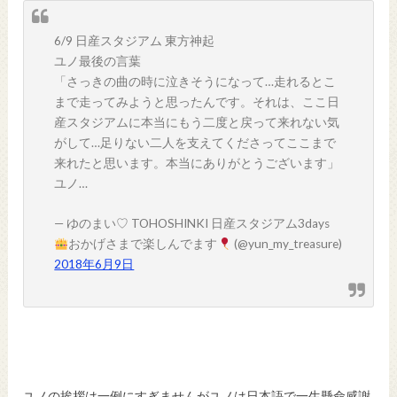
6/9 日産スタジアム 東方神起
ユノ最後の言葉
「さっきの曲の時に泣きそうになって…走れるとこ
まで走ってみようと思ったんです。それは、ここ日
産スタジアムに本当にもう二度と戻って来れない気
がして…足りない二人を支えてくださってここまで
来れたと思います。本当にありがとうございます」
ユノ…
— ゆのまい♡ TOHOSHINKI 日産スタジアム3days
おかげさまで楽しんでます
(@yun_my_treasure)
2018年6月9日
ユノの挨拶は一例にすぎませんがユノは日本語で一生懸命感謝