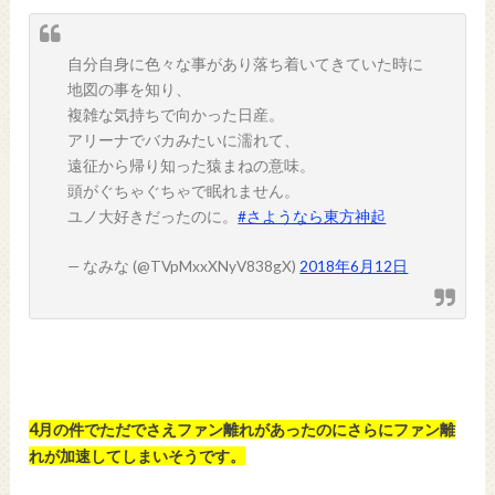
自分自身に色々な事があり落ち着いてきていた時に
地図の事を知り、
複雑な気持ちで向かった日産。
アリーナでバカみたいに濡れて、
遠征から帰り知った猿まねの意味。
頭がぐちゃぐちゃで眠れません。
ユノ大好きだったのに。
#さようなら東方神起
— なみな (@TVpMxxXNyV838gX)
2018年6月12日
4月の件でただでさえファン離れがあったのにさらにファン離
れが加速してしまいそうです。