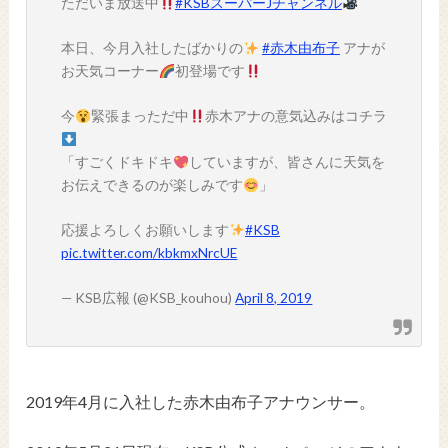
ただいま放送中
#KSBスーパーJチャンネル
本日、今月入社したばかりの
#赤木由布子
アナが
お天気コーナー
初登場です
今
緊張まっただ中
赤木アナの意気込みはコチラ
「すごくドキドキ
していますが、皆さんに天気を
お伝えできるのが楽しみです
」
応援よろしくお願いします
#KSB
pic.twitter.com/kbkmxNrcUE
— KSB広報 (@KSB_kouhou)
April 8, 2019
2019年4月に入社した
赤木由布子
アナウンサー。