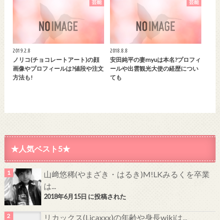
芸能
芸能
2019.2.8
2018.8.8
ノリコ(チョコレートアート)の顔
安田純平の妻myuは本名?プロフィ
画像やプロフィールは?値段や注文
ールや出雲観光大使の経歴につい
方法も!
ても
★人気ベスト5★
山﨑悠稀(やまざき・はるき)M!LKみるくを卒業
は...
2018年6月15日 に投稿された
リカックス(Licaxxx)の年齢や身長wikiは...