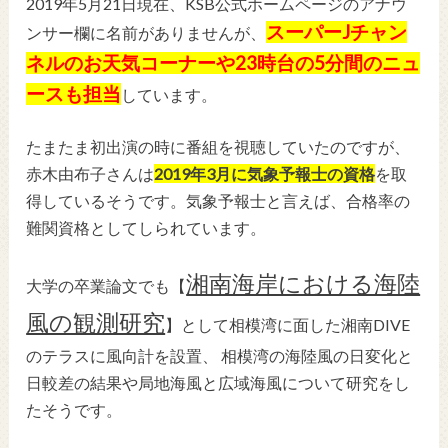
2019年5月21日現在、KSB公式ホームページのアナウ
スーパーJチャン
ンサー欄に名前がありませんが、
ネルのお天気コーナーや23時台の5分間のニュ
ースも担当
しています。
たまたま初出演の時に番組を視聴していたのですが、
赤木由布子
さんは
2019年3月に気象予報士の資格
を取
得しているそうです。気象予報士と言えば、合格率の
難関資格としてしられています。
湘南海岸における海陸
大学の卒業論文でも【
風の観測研究
】として相模湾に面した湘南DIVE
のテラスに風向計を設置、 相模湾の海陸風の日変化と
日較差の結果や局地海風と広域海風について研究をし
たそうです。