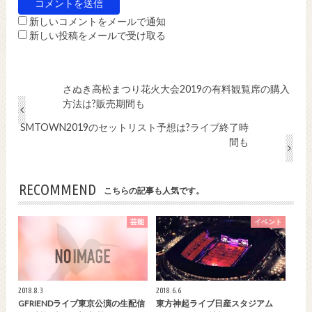
新しいコメントをメールで通知
新しい投稿をメールで受け取る
さぬき高松まつり花火大会2019の有料観覧席の購入
方法は?販売期間も
SMTOWN2019のセットリスト予想は?ライブ終了時
間も
RECOMMEND
こちらの記事も人気です。
芸能
イベント
2018.8.3
2018.6.6
GFRIENDライブ東京公演の生配信
東方神起ライブ日産スタジアム