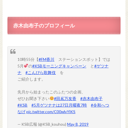
赤木由布子
のプロフィール
10時55分【
#FM香川
ステーションスポット】では
5月
の
#KSBモーニングキャンペーン
と
#ゲツナ
ナ
#こんぴら歌舞伎
を
ご紹介します。
先月から始まったこのふたつの企画、
ぜひお聞き下さい
#田嶌万友香
#赤木由布子
#KSB
#5月ゲツナナは27日月曜夜7時
#令和へつ
なげ
pic.twitter.com/C00wlvYlKS
— KSB広報 (@KSB_kouhou)
May 8, 2019