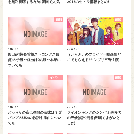
を無料視聴する方法!韓国で人気
2018のセトリ情報まとめ!
芸能
芸能
2018.9.3
2018.7.24
熊田耐樹(長曽根ストロングス監
ういらぶ。のフライヤー映画館ど
督)の学歴や経歴は?結婚や本業に
こでもらえる?キンプリ平野主演
ついても
イベント
芸能
2018.8.4
2019.8.3
どっちかの夜は昼間の意味は？ダ
ライオンキングのシンバ子供時代
パンプのUSAの歌詞や原曲につい
の声優は誰?熊谷俊輝(くまがいと
ても
しき)