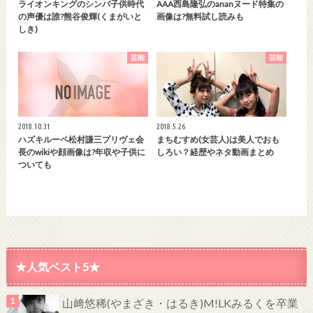
ライオンキングのシンバ子供時代
AAA西島隆弘のananヌード特集の
の声優は誰?熊谷俊輝(くまがいと
画像は?無料試し読みも
しき)
芸能
芸能
2018.10.31
2018.5.26
ハズキルーペ松村謙三プリヴェ会
まちむすめ(女芸人)は美人でおも
長のwikiや顔画像は?年収や子供に
しろい？経歴やネタ動画まとめ
ついても
★人気ベスト5★
山﨑悠稀(やまざき・はるき)M!LKみるくを卒業