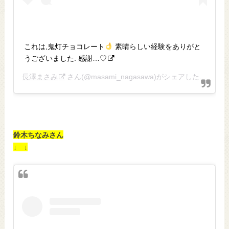
これは,鬼灯チョコレート
素晴らしい経験をありがと
うございました. 感謝…♡
長澤まさみ
さん(@masami_nagasawa)がシェアした投稿 –
2
鈴木ちなみさん
↓ ↓