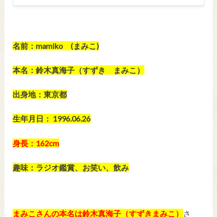
名前：mamiko (まみこ)
本名：鈴木真海子（すずき まみこ）
出身地：東京都
生年月日： 1996.06.26
身長：162cm
趣味：ラジオ鑑賞、お笑い、飲み
まみこさんの本名は鈴木真海子（すずきまみこ）
さ