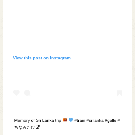
View this post on Instagram
Memory of Sri Lanka trip
#train #srilanka #galle #
ちなみたび