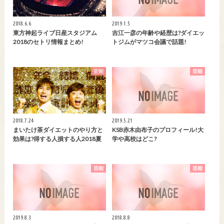
2018.6.6
2019.1.5
東方神起ライブ日産スタジアム
吉江一彦の年齢や経歴は?ダイエッ
2018のセトリ情報まとめ!
トジムがマツコ会議で話題!
芸能
芸能
2018.7.24
2019.5.21
まいたけ茶ダイエットのやり方と
KSB赤木由布子のプロフィール!大
効果は?得する人損する人2018夏
学や高校はどこ?
芸能
芸能
2019.8.3
2018.8.8