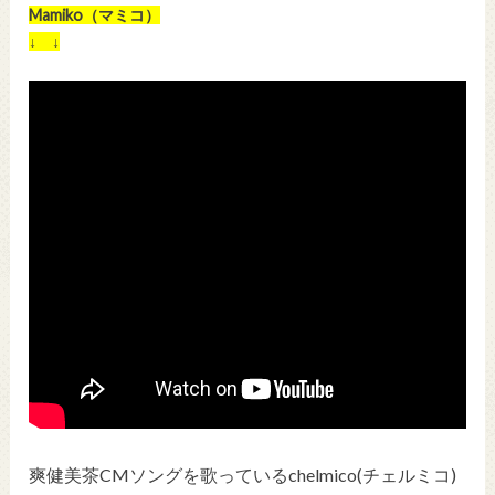
Mamiko（マミコ）
↓ ↓
爽健美茶CMソングを歌っているchelmico(チェルミコ)