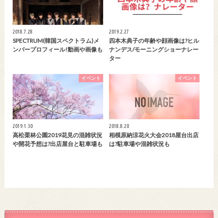
2018.7.28
2019.2.27
SPECTRUM(韓国スペクトラム)メ
四本木典子の年齢や顔画像は?ヒル
ンバープロフィール!動画や画像も
ナンデス/モーニングショーナレー
ター
イベント
イベント
2019.1.30
2018.8.20
高松栗林公園2019花見の混雑状況
相模原納涼花火大会2018屋台出店
や開花予想は?出店屋台と駐車場も
は?駐車場や混雑状況も