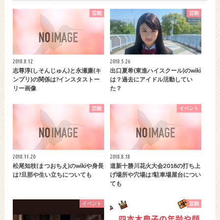
芸能
芸能
2018.8.12
2018.5.26
志尊淳(しそんじゅん)と永瀬廉(キ
出口夏希(東進ハイスクール)のwiki
ンプリ)の関係は?インスタストー
は？過去にアイドル活動してい
リー画像
た？
芸能
イベント
2018.11.20
2018.8.18
松尾知枝(まつおちえ)のwikiや身長
道新十勝川花火大会2018の打ち上
は?旦那や生い立ちについても
げ場所や穴場は?駐車場屋台につい
ても
イベント
芸能