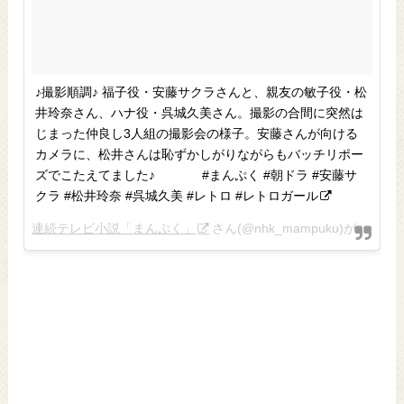
♪撮影順調♪ 福子役・安藤サクラさんと、親友の敏子役・松
井玲奈さん、ハナ役・呉城久美さん。撮影の合間に突然は
じまった仲良し3人組の撮影会の様子。安藤さんが向ける
カメラに、松井さんは恥ずかしがりながらもバッチリポー
ズでこたえてました♪ ⠀⠀ ⠀⠀ #まんぷく #朝ドラ #安藤サ
クラ #松井玲奈 #呉城久美 #レトロ #レトロガール
連続テレビ小説「まんぷく」
さん(@nhk_mampuku)がシェアした投稿 –