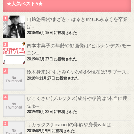
★人気ベスト5★
山﨑悠稀(やまざき・はるき)M!LKみるくを卒業
は...
2018年6月15日 に投稿された
四本木典子の年齢や顔画像は?ヒルナンデス/モー
ニン...
2019年2月27日 に投稿された
鈴木身来(すずきみらい)wikiや現在は?ラブース...
2018年11月27日 に投稿された
びこくさい(ブルックス)成分や糖質は?本当に痩
せる...
2019年8月22日 に投稿された
リカックス(Licaxxx)の年齢や身長wikiは...
2018年9月9日 に投稿された