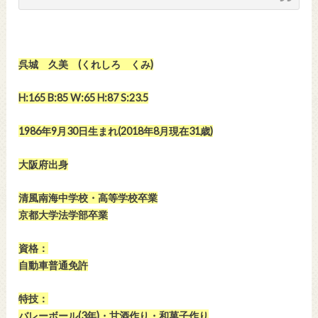
呉城 久美 (くれしろ くみ)
H:165 B:85 W:65 H:87 S:23.5
1986年9月30日生まれ(2018年8月現在31歳)
大阪府出身
清風南海中学校・高等学校卒業
京都大学法学部卒業
資格：
自動車普通免許
特技：
バレーボール(3年)・甘酒作り・和菓子作り