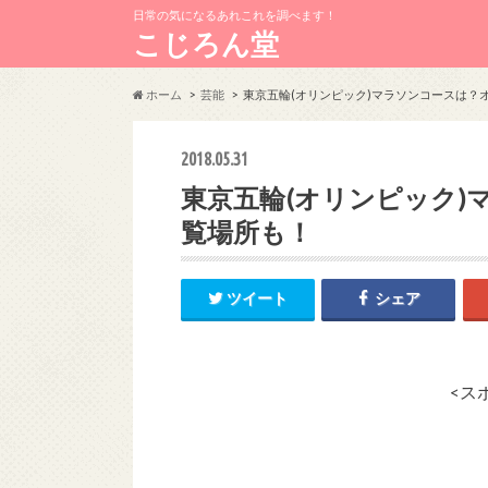
日常の気になるあれこれを調べます！
こじろん堂
ホーム
芸能
東京五輪(オリンピック)マラソンコースは？
2018.05.31
東京五輪(オリンピック)
覧場所も！
ツイート
シェア
<ス