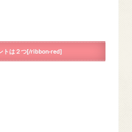
トは２つ[/ribbon-red]