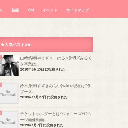
ム
芸能
CM
イベント
サイトマップ
★人気ベスト5★
山﨑悠稀(やまざき・はるき)M!LKみるく
を卒業は...
2018年6月15日 に投稿された
鈴木身来(すずきみらい)wikiや現在は?ラ
ブース...
2018年11月27日 に投稿された
チケットホルダーとは?ジャニーズFCペ
ージ画像動画...
2019年1月7日 に投稿された