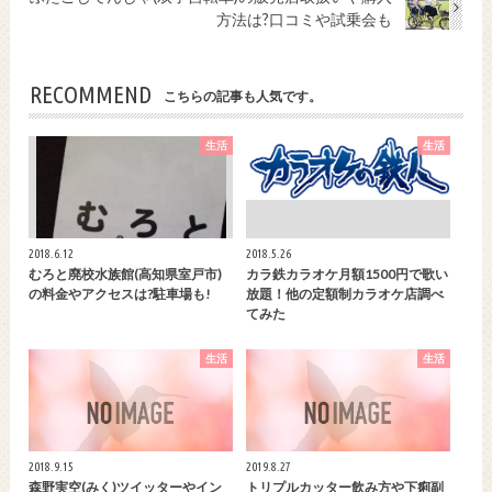
方法は?口コミや試乗会も
RECOMMEND
こちらの記事も人気です。
生活
生活
2018.6.12
2018.5.26
むろと廃校水族館(高知県室戸市)
カラ鉄カラオケ月額1500円で歌い
の料金やアクセスは?駐車場も!
放題！他の定額制カラオケ店調べ
てみた
生活
生活
2018.9.15
2019.8.27
森野実空(みく)ツイッターやイン
トリプルカッター飲み方や下痢副