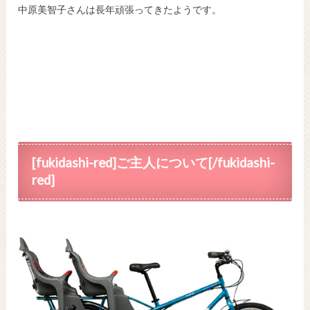
中原美智子
さんは長年頑張ってきたようです。
[fukidashi-red]ご主人について[/fukidashi-
red]