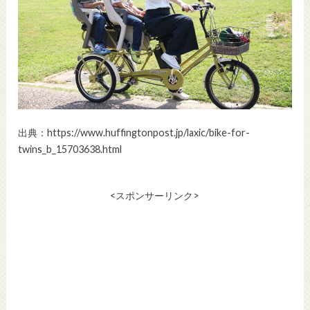
出典：https://www.huffingtonpost.jp/laxic/bike-for-
twins_b_15703638.html
<スポンサーリンク>