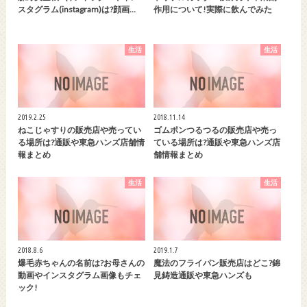
スタグラム(instagram)は?顔画…
作用について!実際に飲んでみた
生活
生活
2019.2.25
2018.11.14
ねこじゃすりの販売店や売ってい
ゴムポンつるつるの販売店や売っ
る場所は?通販や東急ハンズ店舗情
ている場所は?通販や東急ハンズ店
報まとめ
舗情報まとめ
生活
生活
2018.8.6
2019.1.7
爆毛赤ちゃんの名前は?お母さんの
魔法のフライパン販売店はどこ?錦
動画やインスタグラム画像もチェ
見鋳造通販や東急ハンズも
ック!