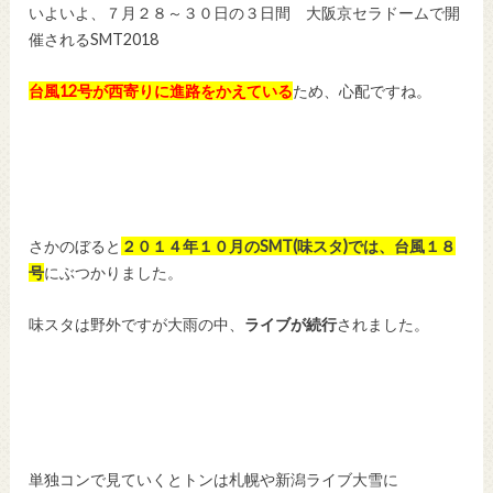
いよいよ、７月２８～３０日の３日間 大阪京セラドームで開
催されるSMT2018
台風12号が西寄りに進路をかえている
ため、心配ですね。
さかのぼると
２０１４年１０月のSMT(味スタ)では、台風１８
号
にぶつかりました。
味スタは野外ですが大雨の中、
ライブが続行
されました。
単独コンで見ていくとトンは札幌や新潟ライブ大雪に