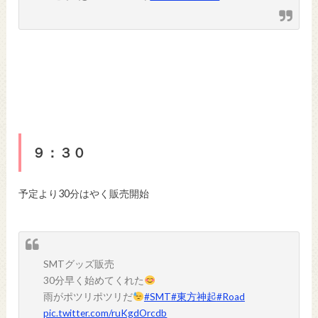
９：３０
予定より30分はやく販売開始
SMTグッズ販売
30分早く始めてくれた
雨がポツリポツリだ
#SMT
#東方神起
#Road
pic.twitter.com/ruKgdOrcdb