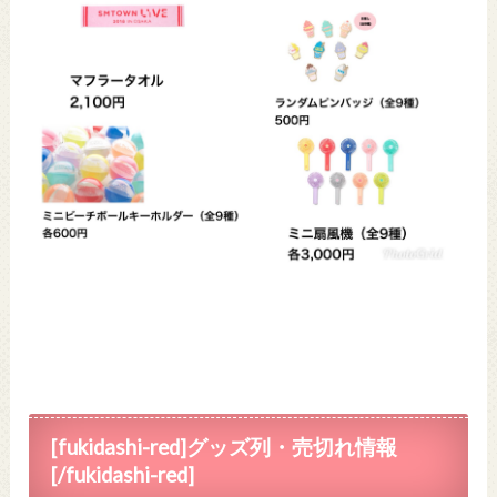
[fukidashi-red]グッズ列・売切れ情報
[/fukidashi-red]