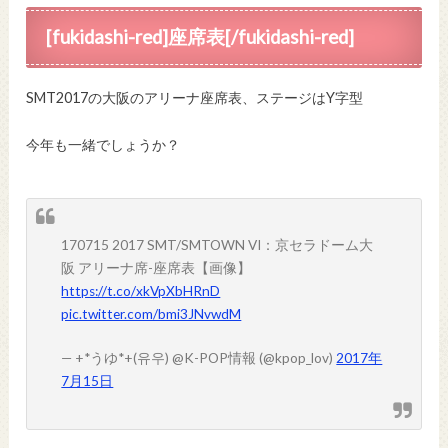
[fukidashi-red]座席表[/fukidashi-red]
SMT2017の大阪のアリーナ座席表、ステージはY字型
今年も一緒でしょうか？
170715 2017 SMT/SMTOWN VI：京セラドーム大
阪 アリーナ席-座席表【画像】
https://t.co/xkVpXbHRnD
pic.twitter.com/bmi3JNvwdM
— +*うゆ*+(유우) @K-POP情報 (@kpop_lov)
2017年
7月15日