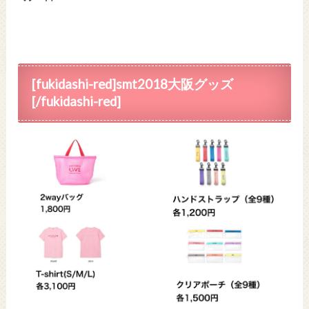
[fukidashi-red]smt2018大阪グッズ
[/fukidashi-red]