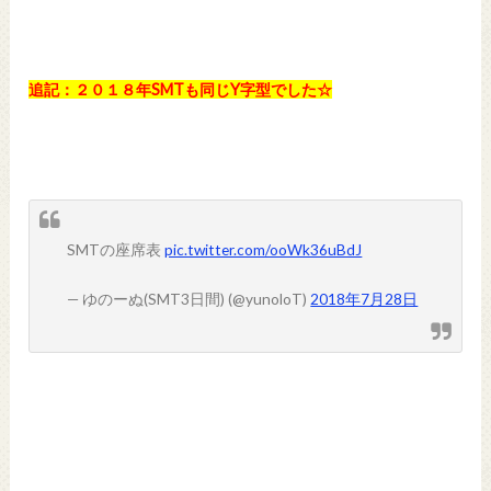
追記：２０１８年SMTも同じY字型でした☆
SMTの座席表
pic.twitter.com/ooWk36uBdJ
— ゆのーぬ(SMT3日間) (@yunoloT)
2018年7月28日