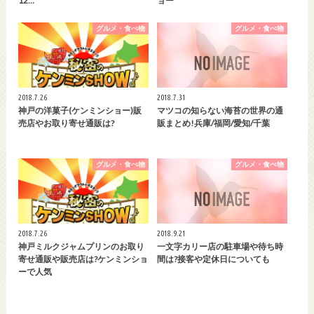
12…
ョー
グルメ・食べ物
グルメ・食べ物
2018.7.26
2018.7.31
神戸の洋菓子(ケンミンショー)販
マツコの知らない海苔の世界の通
売店やお取り寄せ通販は?
販まとめ!兵庫/福岡/愛知/千葉
グルメ・食べ物
グルメ・食べ物
2018.7.26
2018.9.21
神戸ミルクジャムプリンのお取り
一文字カリー店の駐車場や待ち時
寄せ通販や販売店は?ケンミンショ
間は?接客や定休日についても
ーで人気