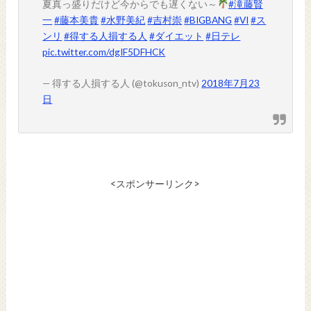
夏真っ盛りだけど今からでも遅くない～
#滝藤賢
一
#藤本美貴
#水野美紀
#吉村崇
#BIGBANG
#VI
#ス
ンリ
#得する人損する人
#ダイエット
#日テレ
pic.twitter.com/dgIF5DFHCK
— 得する人損する人 (@tokuson_ntv)
2018年7月23
日
<スポンサーリンク>