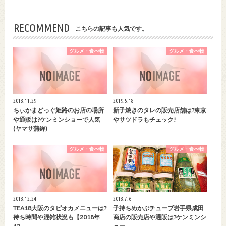
RECOMMEND
こちらの記事も人気です。
グルメ・食べ物
グルメ・食べ物
2018.11.29
2019.5.18
ちぃかまどっぐ姫路のお店の場所
新子焼きのタレの販売店舗は?東京
や通販は?ケンミンショーで人気
やサツドラもチェック!
(ヤマサ蒲鉾)
グルメ・食べ物
グルメ・食べ物
2018.12.24
2018.7.6
TEA18大阪のタピオカメニューは?
子持ちめかぶチューブ岩手県成田
待ち時間や混雑状況も【2018年
商店の販売店や通販は?ケンミンシ