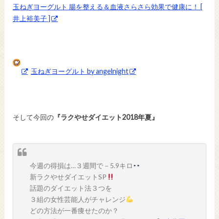
玉ねぎヨーグルト 腸を整える＆血液さらさら効果で健康に！ [
井上裕美子 ]
玉ねぎヨーグルト by angelnight
そして今回の
『ラクやせダイエット2018年夏』
今週の得損は…３週間で－5.9キロ
新ラクやせダイエットSP
話題のダイエット法３つを
３組の女性芸能人がチャレンジ
どの方法が一番痩せたのか？