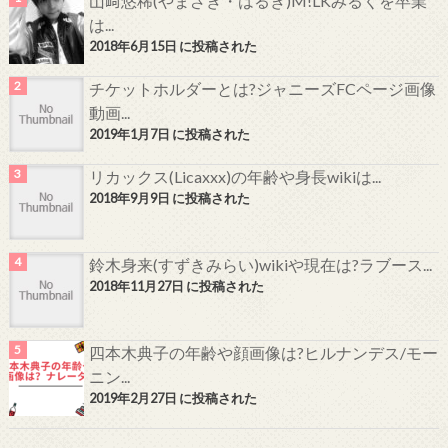
山﨑悠稀(やまざき・はるき)M!LKみるくを卒業
は...
2018年6月15日 に投稿された
チケットホルダーとは?ジャニーズFCページ画像
動画...
2019年1月7日 に投稿された
リカックス(Licaxxx)の年齢や身長wikiは...
2018年9月9日 に投稿された
鈴木身来(すずきみらい)wikiや現在は?ラブース...
2018年11月27日 に投稿された
四本木典子の年齢や顔画像は?ヒルナンデス/モー
ニン...
2019年2月27日 に投稿された