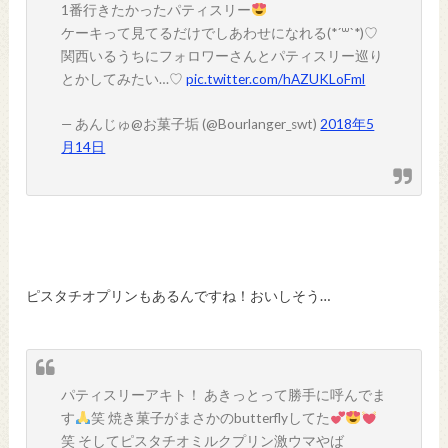
1番行きたかったパティスリー
ケーキって見てるだけでしあわせになれる(*´꒳`*)♡
関西いるうちにフォロワーさんとパティスリー巡り
とかしてみたい…♡
pic.twitter.com/hAZUKLoFml
— あんじゅ@お菓子垢 (@Bourlanger_swt)
2018年5
月14日
ピスタチオプリンもあるんですね！おいしそう…
パティスリーアキト！ あきっとって勝手に呼んでま
す
笑 焼き菓子がまさかのbutterflyしてた
笑 そしてピスタチオミルクプリン激ウマやば