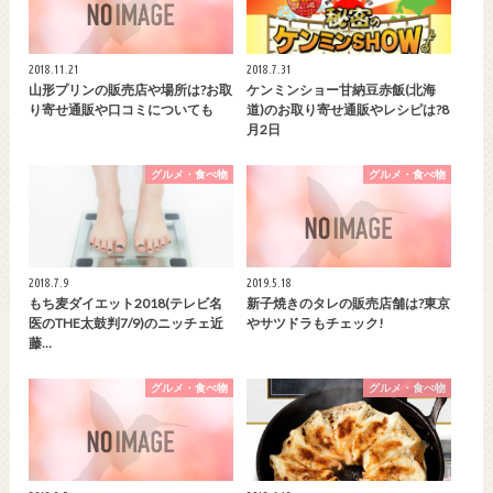
2018.11.21
2018.7.31
山形プリンの販売店や場所は?お取
ケンミンショー甘納豆赤飯(北海
り寄せ通販や口コミについても
道)のお取り寄せ通販やレシピは?8
月2日
グルメ・食べ物
グルメ・食べ物
2018.7.9
2019.5.18
もち麦ダイエット2018(テレビ名
新子焼きのタレの販売店舗は?東京
医のTHE太鼓判7/9)のニッチェ近
やサツドラもチェック!
藤…
グルメ・食べ物
グルメ・食べ物