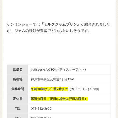
ケンミンショーでは
『ミルクジャムプリン』
が紹介されました
が、ジャムの種類が豊富でどれもおいしそうです。
店舗名
patisserie AKITO (パティスリーアキト)
所在地
神戸市中央区元町通3丁目17-6
営業時間
午前10時から午後7時まで
（カフェL.O.は18:30）
定休日
毎週火曜日（祝日の場合は翌日水曜日）
TEL
078-332-3620