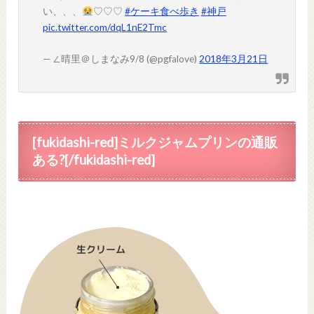
い、、、
♡♡♡
#ケーキ食べ歩き
#神戸
pic.twitter.com/dqL1nE2Tmc
— ∠晴里＠しまなみ9/8 (@pgfalove)
2018年3月21日
[fukidashi-red]ミルクジャムプリンの通販
ある?[/fukidashi-red]