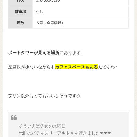
FAX
078-332-3620
駐車場
なし
席数
５席（全席禁煙）
ポートタワーが見える場所
にあります！
座席数が少ないながらも
カフェスペースもある
んですね♪
プリン以外もとてもおいしそうです☆
そういえば先週の水曜日
元町のパティスリーアキトさん行きました❤︎❤︎❤︎