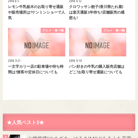
2018.8.5
2018.6.12
レモン牛乳栃木のお取り寄せ通販
クロワッサン餃子(香川県たれ屋)
や販売場所は?ケンミンショーで人
は楽天通販1年待ち?店舗販売の感
気
想も!
グルメ・食べ物
グルメ・食べ物
2018.9.21
2018.9.10
一文字カリー店の駐車場や待ち時
パン好きの牛乳の購入販売店舗は
間は?接客や定休日についても
どこ?お取り寄せ通販についても
★人気ベスト5★