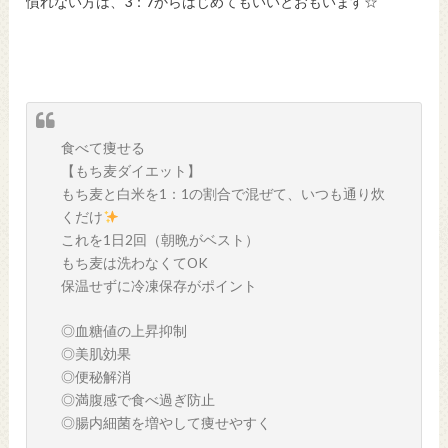
慣れない方は、3：7からはじめてもいいとおもいます☆
食べて痩せる
【もち麦ダイエット】
もち麦と白米を1：1の割合で混ぜて、いつも通り炊
くだけ
これを1日2回（朝晩がベスト）
もち麦は洗わなくてOK
保温せずに冷凍保存がポイント
◎血糖値の上昇抑制
◎美肌効果
◎便秘解消
◎満腹感で食べ過ぎ防止
◎腸内細菌を増やして痩せやすく