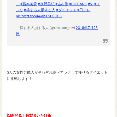
一
#藤本美貴
#水野美紀
#吉村崇
#BIGBANG
#VI
#ス
ンリ
#得する人損する人
#ダイエット
#日テレ
pic.twitter.com/dgIF5DFHCK
— 得する人損する人 (@tokuson_ntv)
2018年7月23
日
3人の女性芸能人がそれぞれ食べてラクして痩せるダイエット
に挑戦します！
(1)新発見！特製まいたけ茶