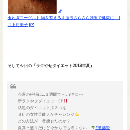
玉ねぎヨーグルト 腸を整える＆血液さらさら効果で健康に！ [
井上裕美子 ]
そして今回の
『ラクやせダイエット2018年夏』
今週の得損は…３週間で－5.9キロ
新ラクやせダイエットSP
話題のダイエット法３つを
３組の女性芸能人がチャレンジ
どの方法が一番痩せたのか？
夏真っ盛りだけど今からでも遅くない～
#滝藤賢