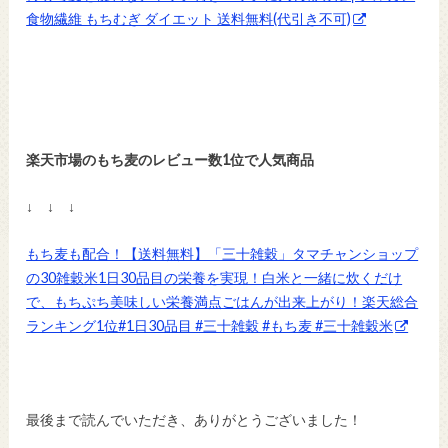
食物繊維 もちむぎ ダイエット 送料無料(代引き不可)
楽天市場のもち麦のレビュー数1位で人気商品
↓ ↓ ↓
もち麦も配合！【送料無料】「三十雑穀」タマチャンショップ
の30雑穀米1日30品目の栄養を実現！白米と一緒に炊くだけ
で、もちぷち美味しい栄養満点ごはんが出来上がり！楽天総合
ランキング1位#1日30品目 #三十雑穀 #もち麦 #三十雑穀米
最後まで読んでいただき、ありがとうございました！