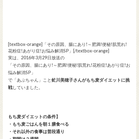
[textbox-orange]「その原因、腸にあり!～肥満!便秘!肌荒れ!
花粉症!あがり症!お悩み解消SP」[/textbox-orange]
実は、2016年3月29日放送の
「その原因、腸にあり!～肥満!便秘!肌荒れ!花粉症!あがり症!お
悩み解消SP」
で「あぶちゃん」こと
虻川美穂子さんがもち麦ダイエットに挑
戦
していました。
もち麦ダイエットの条件】
・もち麦ごはんを朝１膳食べる
・それ以外の食事は普段通り
・期間は２週間