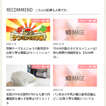
RECOMMEND
こちらの記事も人気です。
グルメ・食べ物
グルメ・食べ物
2018.7.19
2018.12.24
宮崎チーズまんじゅうの販売店や
TEA18大阪のタピオカメニューは?
お取り寄せ通販は?ケンミンショー
待ち時間や混雑状況も【2018年
7/19
12…
グルメ・食べ物
グルメ・食べ物
2018.7.8
2018.9.10
名医のTHE太鼓判7/9のもち麦で内
パン好きの牛乳の購入販売店舗は
臓脂肪を減らす効果は?ダイエット
どこ?お取り寄せ通販についても
も