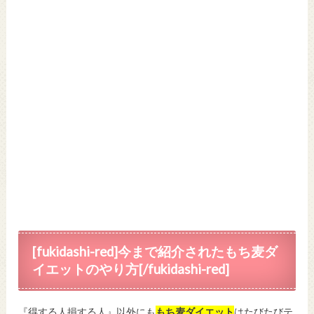
[fukidashi-red]今まで紹介されたもち麦ダ
イエットのやり方[/fukidashi-red]
『得する人損する人』以外にも
もち麦ダイエット
はたびたびテ