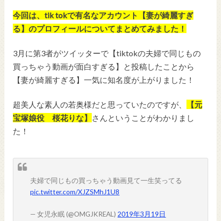
今回は、tik tokで有名なアカウント【妻が綺麗すぎ
る】のプロフィールについてまとめてみました！
3月に第3者がツイッターで【tiktokの夫婦で同じもの
買っちゃう動画が面白すぎる】と投稿したことから
【妻が綺麗すぎる】一気に知名度が上がりました！
超美人な素人の若奥様だと思っていたのですが、
【元
宝塚娘役 桜花りな】
さんということがわかりまし
た！
夫婦で同じもの買っちゃう動画見て一生笑ってる
pic.twitter.com/XJZSMhJ1U8
— 女児永眠 (@OMGJKREAL)
2019年3月19日