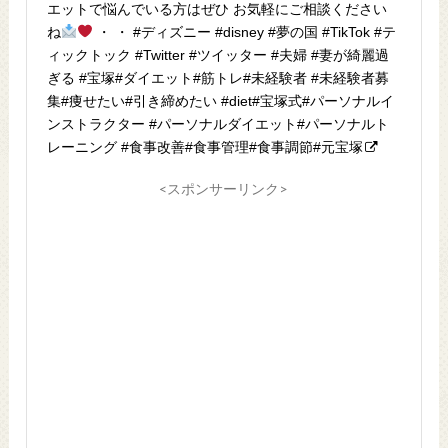
エットで悩んでいる方はぜひ お気軽にご相談ください
ね
・ ・ #ディズニー #disney #夢の国 #TikTok #テ
ィックトック #Twitter #ツイッター #夫婦 #妻が綺麗過
ぎる #宝塚#ダイエット#筋トレ#未経験者 #未経験者募
集#痩せたい#引き締めたい #diet#宝塚式#パーソナルイ
ンストラクター #パーソナルダイエット#パーソナルト
レーニング #食事改善#食事管理#食事調節#元宝塚
<スポンサーリンク>