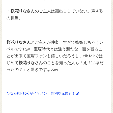
・
桜花りなさん
のご主人は顔出ししていない。声＆歌
の担当。
桜花りなさん
とご主人が仲良しすぎて嫉妬しちゃうレ
ベルですねw 宝塚時代とは違う新たな一面を観るこ
とが出来て宝塚ファンも嬉しいだろうし、tik tokでは
じめて
桜花りなさん
のことを知った人も「え！宝塚だ
ったの？」と驚きですよねw
ひなた(tik tok)がイケメン！性別や兄弟も！