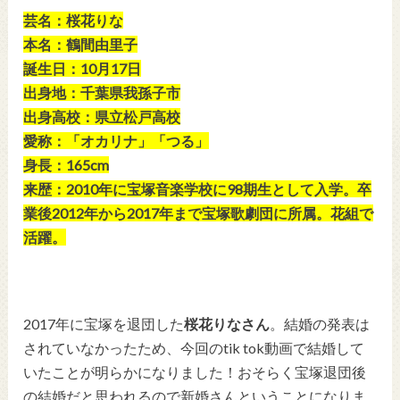
芸名：桜花りな
本名：鶴間由里子
誕生日：10月17日
出身地：千葉県我孫子市
出身高校：県立松戸高校
愛称：「オカリナ」「つる」
身長：165cm
来歴：2010年に宝塚音楽学校に98期生として入学。卒
業後2012年から2017年まで宝塚歌劇団に所属。花組で
活躍。
2017年に宝塚を退団した
桜花りなさん
。結婚の発表は
されていなかったため、今回のtik tok動画で結婚して
いたことが明らかになりました！おそらく宝塚退団後
の結婚だと思われるので新婚さんということになりま