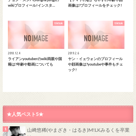
wikiプロフィール!インスタ…
画像は?プロフィールをチェック!
tiktok
tiktok
2018.12.4
2019.2.6
ライアンyoutuberのwiki両親や国
ヤン・イェウォンのプロフィール
籍は?年齢や動画についても
や顔画像は?youtubeや事件もチェ
ック!
★人気ベスト5★
山﨑悠稀(やまざき・はるき)M!LKみるくを卒業