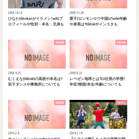
2018.10.12
2018.11.28
ひなたtiktokerがイケメン!wikiプ
栗子(ロンモンロウ中国)のwiki年齢
ロフィールや性別・本名・兄弟も
や身長は?tiktokやインスタも
tiktok
tiktok
2018.9.25
2018.8.31
むくえな(tiktok)の高校や本名は?
レペゼン地球とは?DJ社長の学歴/
双子ダンスや事務所についても
年収/韓国/本名/年齢についても
tiktok
tiktok
2019.2.6
2019.2.19
チョン・スンハ(sungha jung)の
【トマトの歌】ちゃすの年齢や顔