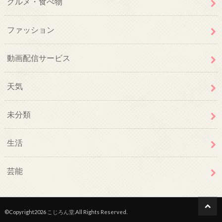
グルメ・食べ物
ファッション
動画配信サービス
天気
未分類
生活
芸能
©Copyright2026
こじろん堂
.All Rights Reserved.