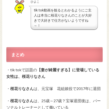
ひよこ
tik tok動画を観るとわかるようにご主
人は本当に桜花りなさんのことが大好
きで大好きで仕方がないようですね
～！
まとめ
・tik tokで話題の
【妻が綺麗すぎる】に登場している
女性は、桜花りなさん
・
桜花りなさん
は、元宝塚 花組娘役で2017年に退団
・
桜花りなさん
は、25歳～27歳？宝塚退団後は、パー
ソナルトレーナーとして働いている