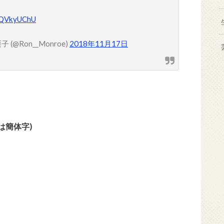
NmQVkyUChU
@Ron__Monroe)
2018年11月17日
は簡体字)