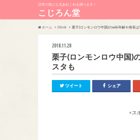
日常の気になるあれこれを調べます！
こじろん堂
ホーム
tiktok
栗子(ロンモンロウ中国)のwiki年齢や身長は?
2018.11.28
栗子(ロンモンロウ中国)のw
スタも
ツイート
シェア
<ス