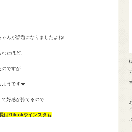
ゃんが話題になりましたよね!
られたほど。
たのですが
るようです★
くて好感が持てるので
は?tiktokやインスタも