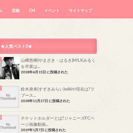
ム
芸能
CM
イベント
サイトマップ
★人気ベスト5★
山﨑悠稀(やまざき・はるき)M!LKみるく
を卒業は...
2018年6月15日 に投稿された
鈴木身来(すずきみらい)wikiや現在は?ラ
ブース...
2018年11月27日 に投稿された
チケットホルダーとは?ジャニーズFCペ
ージ画像動画...
2019年1月7日 に投稿された