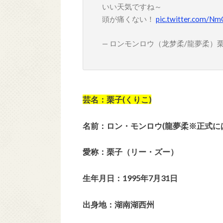
いい天気ですね～
頭が痛くない！
pic.twitter.com/
— ロンモンロウ（龙梦柔/龍夢柔）栗子 (
芸名：栗子(くりこ)
名前：ロン・モンロウ(龍夢柔※正式に
愛称：栗子（リー・ズー）
生年月日：1995年7月31日
出身地：湖南湖西州