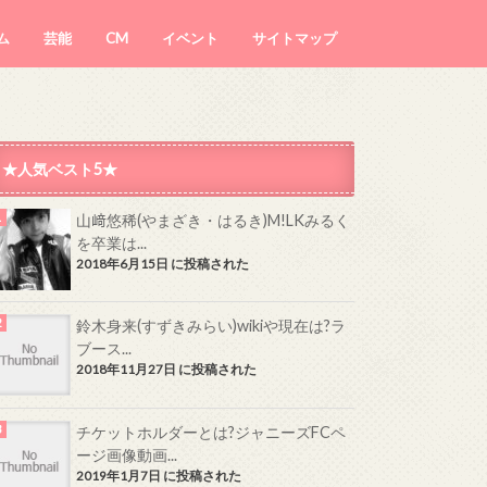
ム
芸能
CM
イベント
サイトマップ
★人気ベスト5★
山﨑悠稀(やまざき・はるき)M!LKみるく
を卒業は...
2018年6月15日 に投稿された
鈴木身来(すずきみらい)wikiや現在は?ラ
ブース...
2018年11月27日 に投稿された
チケットホルダーとは?ジャニーズFCペ
ージ画像動画...
2019年1月7日 に投稿された