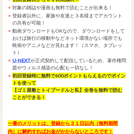
対象の雑誌や漫画も無料で読むことが出来る！
登録者以外に、家族や友達と３名様までアカウント
の共有が可能！
動画ダウンロードもOKなので、ダウンロードをして
おけば旅行の移動中など
ネット環境がない場所でも
映画やアニメなどが見れます
！（スマホ、タブレッ
ト）
U-NEXT
が正式契約して配信しているため、著作権問
題やウィルス感染の心配も一切なし！
初回登録時に無料で600ポイントもらえるのでポイン
トを使って
【ゴミ屋敷とトイプードルと私】全巻を無料で読む
ことができる！
一番のメリットは、登録から３１日以内（無料期間
内）に解約すればお金がかからないところです！