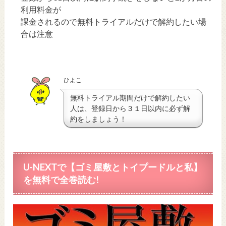
利用料金が
課金されるので無料トライアルだけで解約したい場
合は注意
ひよこ
無料トライアル期間だけで解約したい
人は、登録日から３１日以内に必ず解
約をしましょう！
U-NEXTで
【ゴミ屋敷とトイプードルと私】
を無料で
全巻読む!