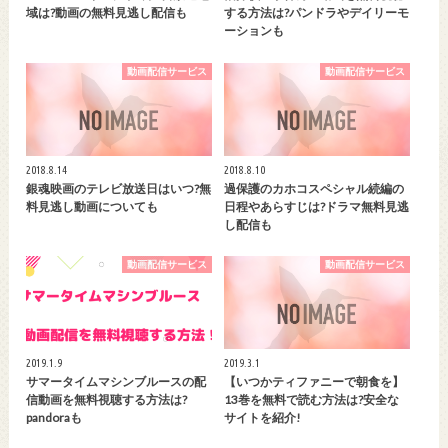
域は?動画の無料見逃し配信も
する方法は?パンドラやデイリーモ
ーションも
動画配信サービス
動画配信サービス
2018.8.14
2018.8.10
銀魂映画のテレビ放送日はいつ?無
過保護のカホコスペシャル続編の
料見逃し動画についても
日程やあらすじは?ドラマ無料見逃
し配信も
動画配信サービス
動画配信サービス
2019.1.9
2019.3.1
サマータイムマシンブルースの配
【いつかティファニーで朝食を】
信動画を無料視聴する方法は?
13巻を無料で読む方法は?安全な
pandoraも
サイトを紹介!