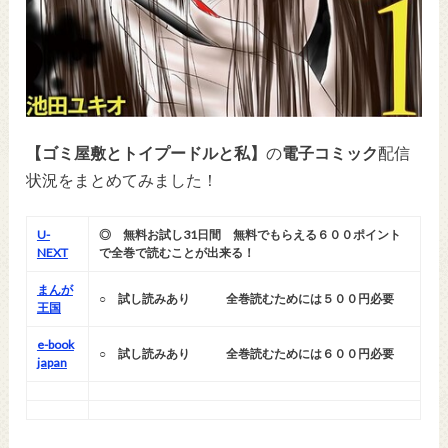
【ゴミ屋敷とトイプードルと私】
の
電子コミック
配信
状況をまとめてみました！
U-
◎ 無料お試し31日間 無料でもらえる６００ポイント
NEXT
で全巻で読むことが出来る！
まんが
○ 試し読みあり 全巻読むためには５００円必要
王国
e-book
○
試し読みあり 全巻読むためには６００円必要
japan