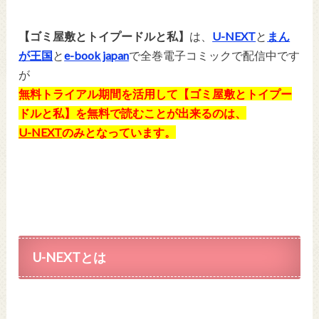
【ゴミ屋敷とトイプードルと私】
は、
U-NEXT
と
まん
が王国
と
e-book japan
で全巻電子コミックで配信中です
が
無料トライアル期間を活用して【ゴミ屋敷とトイプー
ドルと私】を無料で読むことが出来るのは、
U-NEXT
のみとなっています。
U-NEXTとは