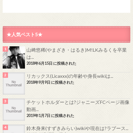
★人気ベスト5★
山﨑悠稀(やまざき・はるき)M!LKみるくを卒業
は...
2018年6月15日 に投稿された
リカックス(Licaxxx)の年齢や身長wikiは...
2018年9月9日 に投稿された
チケットホルダーとは?ジャニーズFCページ画像
動画...
2019年1月7日 に投稿された
鈴木身来(すずきみらい)wikiや現在は?ラブース...