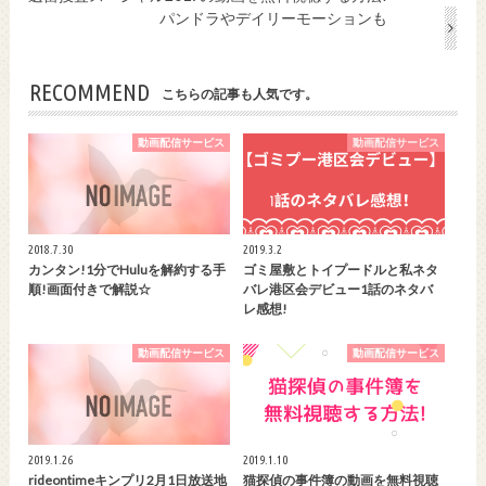
パンドラやデイリーモーションも
RECOMMEND
こちらの記事も人気です。
動画配信サービス
動画配信サービス
2018.7.30
2019.3.2
カンタン!1分でHuluを解約する手
ゴミ屋敷とトイプードルと私ネタ
順!画面付きで解説☆
バレ港区会デビュー1話のネタバ
レ感想!
動画配信サービス
動画配信サービス
2019.1.26
2019.1.10
rideontimeキンプリ2月1日放送地
猫探偵の事件簿の動画を無料視聴