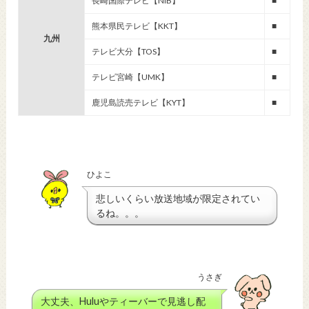
長崎国際テレビ【NIB】
■
熊本県民テレビ【KKT】
■
九州
テレビ大分【TOS】
■
テレビ宮崎【UMK】
■
鹿児島読売テレビ【KYT】
■
ひよこ
悲しいくらい放送地域が限定されてい
るね。。。
うさぎ
大丈夫、Huluやティーバーで見逃し配