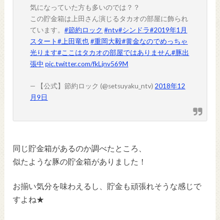
気になっていた方も多いのでは？？
この貯金箱は上田さん演じるタカオの部屋に飾られ
ています。
#節約ロック
#ntv
#シンドラ
#2019年1月
スタート
#上田竜也
#重岡大毅
#黄金なのでめっちゃ
光ります
#ここはタカオの部屋ではありません
#豚出
張中
pic.twitter.com/fkLjnv569M
— 【公式】節約ロック (@setsuyaku_ntv)
2018年12
月9日
同じ貯金箱があるのか調べたところ、
似たような豚の貯金箱がありました！
お揃い気分を味わえるし、貯金も頑張れそうな感じで
すよね★