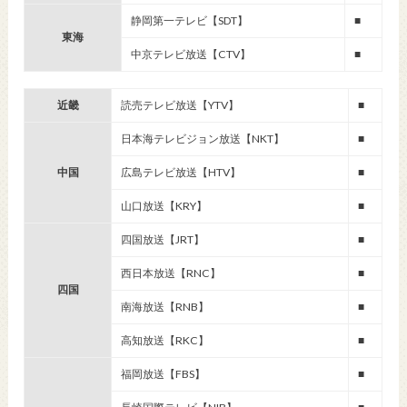
静岡第一テレビ【SDT】
■
東海
中京テレビ放送【CTV】
■
近畿
読売テレビ放送【YTV】
■
日本海テレビジョン放送【NKT】
■
中国
広島テレビ放送【HTV】
■
山口放送【KRY】
■
四国放送【JRT】
■
西日本放送【RNC】
■
四国
南海放送【RNB】
■
高知放送【RKC】
■
福岡放送【FBS】
■