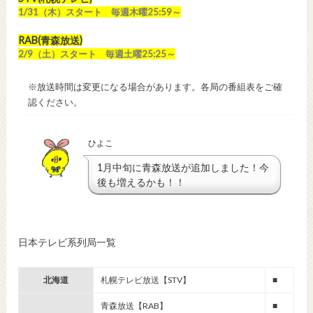
1/31（木）スタート 毎週木曜25:59～
RAB(青森放送)
2/9（土）スタート 毎週土曜25:25～
※放送時間は変更になる場合があります。各局の番組表をご確
認ください。
ひよこ
1月中旬に青森放送が追加しました！今
後も増えるかも！！
日本テレビ系列局一覧
北海道
札幌テレビ放送【STV】
■
青森放送【RAB】
■