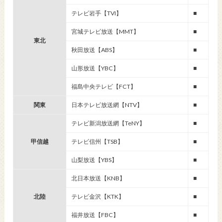
テレビ岩手【TVI】
■
宮城テレビ放送【MMT】
■
東北
秋田放送【ABS】
■
山形放送【YBC】
■
福島中央テレビ【FCT】
■
関東
日本テレビ放送網【NTV】
■
テレビ新潟放送網【TeNY】
■
甲信越
テレビ信州【TSB】
■
山梨放送【YBS】
■
北日本放送【KNB】
■
北陸
テレビ金沢【KTK】
■
福井放送【FBC】
■