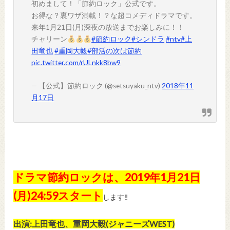
初めまして！「節約ロック」公式です。
お得な？裏ワザ満載！？な超コメディドラマです。
来年1月21日(月)深夜の放送までお楽しみに！！
チャリーン
#節約ロック
#シンドラ
#ntv
#上
田竜也
#重岡大毅
#部活の次は節約
pic.twitter.com/rULnkk8bw9
— 【公式】節約ロック (@setsuyaku_ntv)
2018年11
月17日
ドラマ節約ロックは、2019年1月21日
(月)24:59スタート
します‼︎
出演:上田竜也、重岡大毅(ジャニーズWEST)