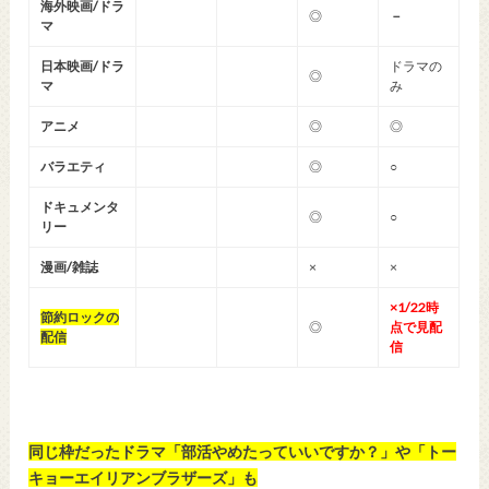
海外映画/ドラ
◎
－
マ
日本映画/ドラ
ドラマの
◎
マ
み
アニメ
◎
◎
バラエティ
◎
○
ドキュメンタ
◎
○
リー
漫画/雑誌
×
×
×1/22時
節約ロックの
◎
点で見配
配信
信
同じ枠だったドラマ「部活やめたっていいですか？」や「トー
キョーエイリアンブラザーズ」も