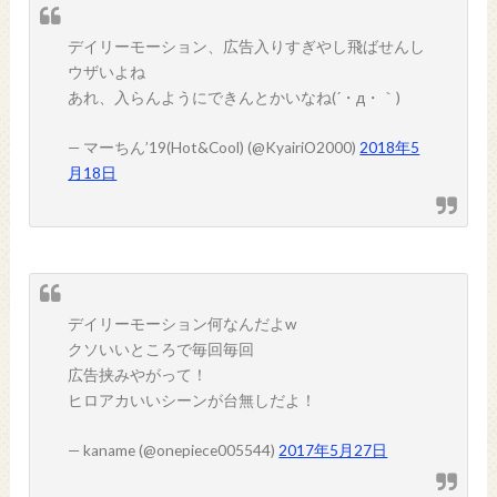
デイリーモーション、広告入りすぎやし飛ばせんし
ウザいよね
あれ、入らんようにできんとかいなね(´・д・｀)
— マーちん’19(Hot&Cool) (@KyairiO2000)
2018年5
月18日
デイリーモーション何なんだよw
クソいいところで毎回毎回
広告挟みやがって！
ヒロアカいいシーンが台無しだよ！
— kaname (@onepiece005544)
2017年5月27日