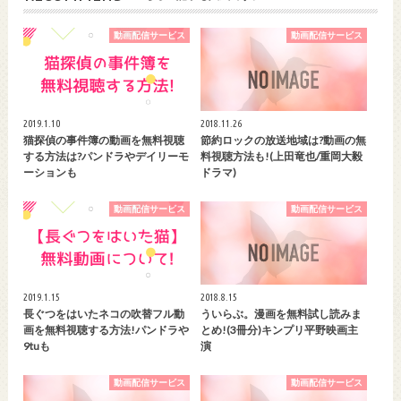
動画配信サービス
動画配信サービス
2019.1.10
2018.11.26
猫探偵の事件簿の動画を無料視聴
節約ロックの放送地域は?動画の無
する方法は?パンドラやデイリーモ
料視聴方法も!(上田竜也/重岡大毅
ーションも
ドラマ)
動画配信サービス
動画配信サービス
2019.1.15
2018.8.15
長ぐつをはいたネコの吹替フル動
ういらぶ。漫画を無料試し読みま
画を無料視聴する方法!パンドラや
とめ!(3冊分)キンプリ平野映画主
9tuも
演
動画配信サービス
動画配信サービス