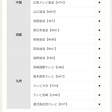
中国
広島テレビ放送【HTV】
■
山口放送【KRY】
■
四国放送【JRT】
■
西日本放送【RNC】
■
四国
南海放送【RNB】
■
高知放送【RKC】
■
福岡放送【FBS】
■
長崎国際テレビ【NIB】
■
熊本県民テレビ【KKT】
■
九州
テレビ大分【TOS】
■
テレビ宮崎【UMK】
■
鹿児島読売テレビ【KYT】
■