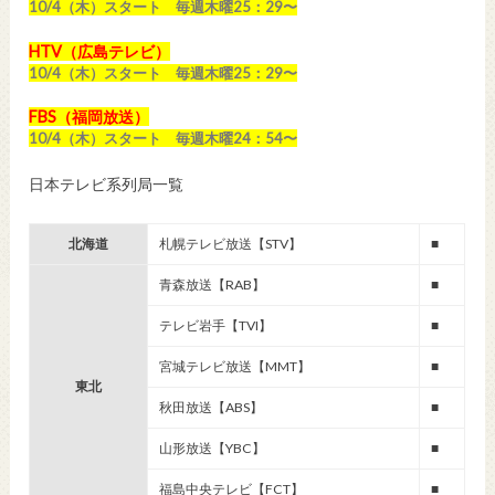
10/4（木）スタート 毎週木曜25：29〜
HTV（広島テレビ）
10/4（木）スタート 毎週木曜25：29〜
FBS（福岡放送）
10/4（木）スタート 毎週木曜24：54〜
日本テレビ系列局一覧
北海道
札幌テレビ放送【STV】
■
青森放送【RAB】
■
テレビ岩手【TVI】
■
宮城テレビ放送【MMT】
■
東北
秋田放送【ABS】
■
山形放送【YBC】
■
福島中央テレビ【FCT】
■