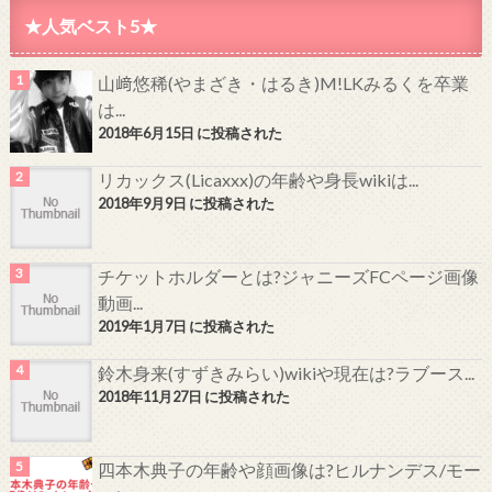
★人気ベスト5★
山﨑悠稀(やまざき・はるき)M!LKみるくを卒業
は...
2018年6月15日 に投稿された
リカックス(Licaxxx)の年齢や身長wikiは...
2018年9月9日 に投稿された
チケットホルダーとは?ジャニーズFCページ画像
動画...
2019年1月7日 に投稿された
鈴木身来(すずきみらい)wikiや現在は?ラブース...
2018年11月27日 に投稿された
四本木典子の年齢や顔画像は?ヒルナンデス/モー