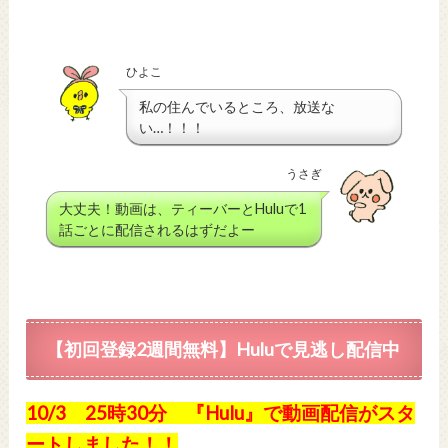
ひよこ
私の住んでいるところ、放送な
い…！！！
うさぎ
大丈夫！動画は、ティーバーとHuluで1
話ごとに配信されるはずだよー
【初回登録2週間無料】Huluで見逃し配信中
10/3 25時30分 『Hulu』で動画配信がスタ
ートしました！！