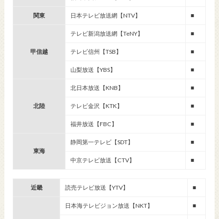
関東
日本テレビ放送網【NTV】
■
テレビ新潟放送網【TeNY】
■
甲信越
テレビ信州【TSB】
■
山梨放送【YBS】
■
北日本放送【KNB】
■
北陸
テレビ金沢【KTK】
■
福井放送【FBC】
■
静岡第一テレビ【SDT】
■
東海
中京テレビ放送【CTV】
■
近畿
読売テレビ放送【YTV】
■
日本海テレビジョン放送【NKT】
■