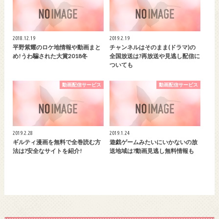
2018.12.19
2019.2.19
平野紫耀のロケ地情報や動画まと
チャンネルはそのまま(ドラマ)の
め!うわ騙された大賞2018冬
全国放送は?再放送や見逃し配信に
ついても
動画配信サービス
動画配信サービス
2019.2.28
2019.1.24
ギルティ漫画を無料で全巻読む方
遊戯ゲームみたいにいかないの放
法は?安全なサイトを紹介!
送地域は?動画見逃し無料情報も