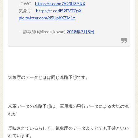
JTWC
https://t.co/m7h23H3YKX
気象庁
https://t.co/liS2EVTQsX
pic.twitter.com/d5UpbXZM1z
— 詐欺師 (@ikeda_kozan)
2018年7月8日
気象庁のデータとほぼ同じ進路予想です。
米軍データの進路予想は、軍用機の飛行データによる大気の流
れが
反映されているらしく、気象庁のデータよりとても正確といわ
れています。