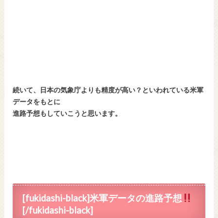
続いて、日本の気象庁よりも精度が高い？といわれている米軍
データをもとに
進路予想もしていこうと思います。
[fukidashi-black]米軍データの
進路予想
[/fukidashi-black]