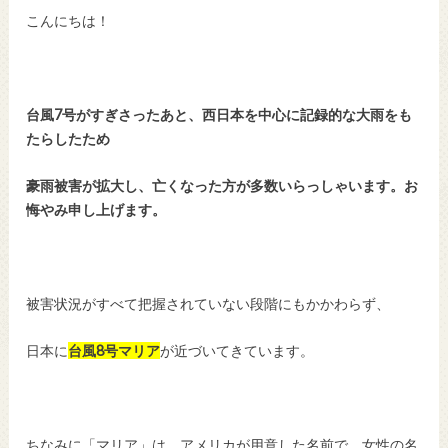
こんにちは！
台風7号がすぎさったあと、西日本を中心に記録的な大雨をも
たらしたため
豪雨被害が拡大し、亡くなった方が多数いらっしゃいます。お
悔やみ申し上げます。
被害状況がすべて把握されていない段階にもかかわらず、
日本に
台風8号マリア
が近づいてきています。
ちなみに「マリア」は、アメリカが用意した名前で、女性の名