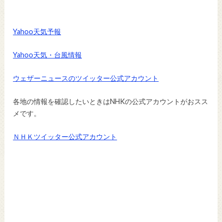
Yahoo
天気予報
Yahoo
天気・台風情報
ウェザーニュースのツイッター公式アカウント
各地の情報を確認したいときはNHKの公式アカウントがおスス
メです。
ＮＨＫツイッター公式アカウント