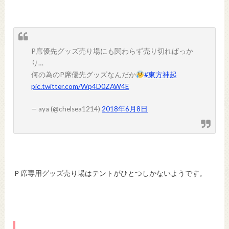
P席優先グッズ売り場にも関わらず売り切ればっか
り…
何の為のP席優先グッズなんだか
#東方神起
pic.twitter.com/Wp4D0ZAW4E
— aya (@chelsea1214)
2018年6月8日
Ｐ席専用グッズ売り場はテントがひとつしかないようです。