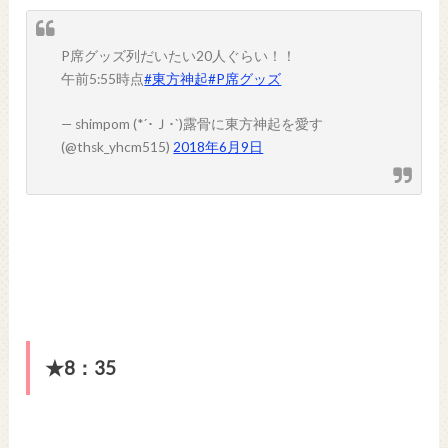
P席グッズ列だいたい20人ぐらい！！
午前5:55時点
#東方神起
#P席グッズ
— shimpom (*´･Ｊ･`)露骨に東方神起を愛す
(@thsk_yhcm515)
2018年6月9日
★8：35