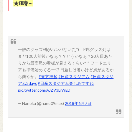
★8時～
一般のグッズ列がハンパない(*_*)！P席グッズ列は
まだ100人前後かなぁ？？どうかなぁ？20人目あた
りから最高尾の看板が見えるくらい^ ^ フードエリ
アも準備始めてるー♡ 日差しは暑いけど風があるか
ら爽やか。
#東方神起
#日産スタジアム
#日産スタジ
アム3days
#日産スタジアム楽しみですね
pic.twitter.com/AJZV3LiWED
— Nanoka (@nano09max)
2018年6月7日