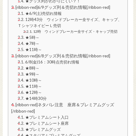
★グッズ列がわかりにくい？！
[ribbon-red]6/9グッズ列＆売切れ情報[/ribbon-red]
★6/9(土)売切れ情報
12時43分 ウィンドブレーカー全サイズ、キャップ、
ＴシャツネイビーＬ売切
12時 ウィンドブレーカー全サイズ・キャップ売切
★5時～
★7時～
★11時～
[ribbon-red]6/8グッズ列＆売切れ情報[/ribbon-red]
6/8(金)16：30時点売切れ情報
★8時～
★9時～
★10時～
★11時～
★12時～
★14時30分
[ribbon-red]ネタバレ注意 座席＆プレミアムグッズ
[/ribbon-red]
★プレミアムシート入口
★プレミアムシート座席
★プレミアムグッズ
★スタジアムプレミアムグッズ