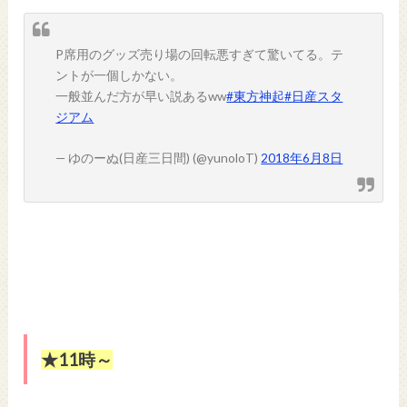
P席用のグッズ売り場の回転悪すぎて驚いてる。テ
ントが一個しかない。
一般並んだ方が早い説あるww
#東方神起
#日産スタ
ジアム
— ゆのーぬ(日産三日間) (@yunoloT)
2018年6月8日
★11時～