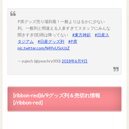
P席グッズ売り場到着！一般よりはるかに少ない
列。一般列と間違える人多すぎてスタッフにみんな
聞きすぎ(笑)雨は降ってない
#東方神起
#日産ス
タジアム
#日産グッズ列
#P席
pic.twitter.com/N49vU5pUzZ
— yujech (@peachry000)
2018年6月9日
[ribbon-red]6/9グッズ列＆売切れ情報
[/ribbon-red]