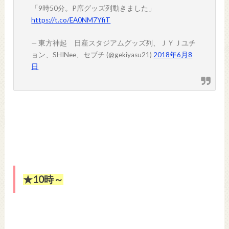
「9時50分。P席グッズ列動きました」
https://t.co/EA0NM7YfiT
— 東方神起 日産スタジアムグッズ列、ＪＹＪユチ
ョン、SHINee、セブチ (@gekiyasu21)
2018年6月8
日
★10時～