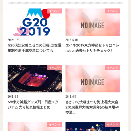
イベント
イベント
2019.1.23
2019.6.30
G20倶知安町ニセコの日程は?交通
エイネ2019東方神起セトリは？a-
規制や新千歳空港についても
nation過去セトリをチェック!
イベント
イベント
2018.6.8
2018.6.8
6/8東方神起グッズ列・日産スタ
さかいで大橋まつり海上花火大会
ジアム 売り切れ情報まとめ
2018(瀬戸大橋30周年)の駐車場や
交通…
イベント
イベント