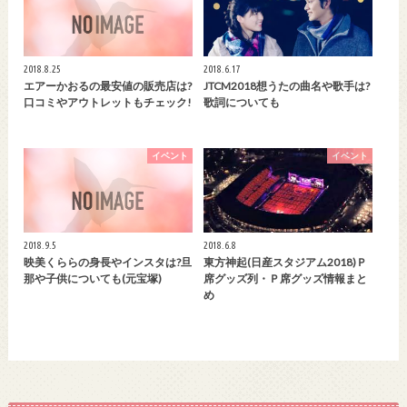
2018.8.25
2018.6.17
エアーかおるの最安値の販売店は?
JTCM2018想うたの曲名や歌手は?
口コミやアウトレットもチェック!
歌詞についても
イベント
イベント
2018.9.5
2018.6.8
映美くららの身長やインスタは?旦
東方神起(日産スタジアム2018)Ｐ
那や子供についても(元宝塚)
席グッズ列・Ｐ席グッズ情報まと
め