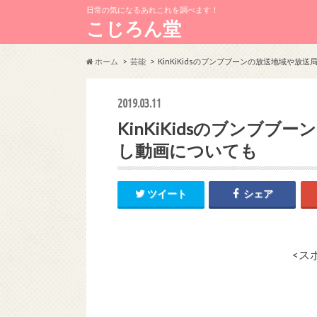
日常の気になるあれこれを調べます！
こじろん堂
ホーム
芸能
KinKiKidsのブンブブーンの放送地域や放
2019.03.11
KinKiKidsのブンブ
し動画についても
ツイート
シェア
<ス