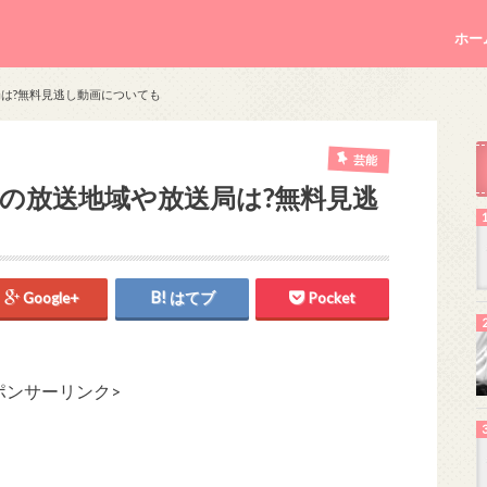
ホー
送局は?無料見逃し動画についても
芸能
ブーンの放送地域や放送局は?無料見逃
Google+
はてブ
Pocket
ポンサーリンク>