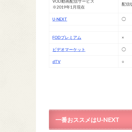
VOD動画配信サービス
配信
※2019年1月現在
U-NEXT
◯
FODプレミアム
×
ビデオマーケット
◯
dTV
○
一番おススメはU-NEXT