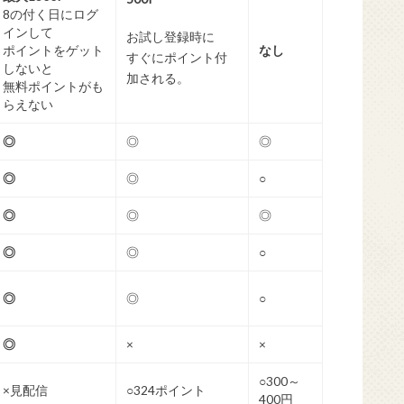
8の付く日にログ
インして
お試し登録時に
ポイントをゲット
なし
すぐにポイント付
しないと
加される。
無料ポイントがも
らえない
◎
◎
◎
◎
◎
○
◎
◎
◎
◎
◎
○
◎
◎
○
◎
×
×
○300～
×見配信
○324ポイント
400円