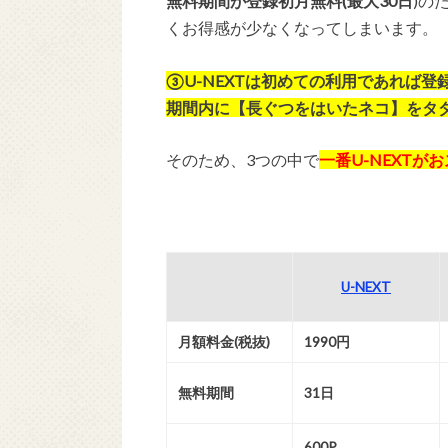
無料期間が登録初月無料(最大30日
)の
くお得感が少なくなってしまいます。
③U-NEXTは初めての利用であれば
期間内に【長ぐつをはいたネコ】をタ
そのため、3つの中で
一番U-NEXTが
U-NEXT
月額料金(税抜)
1990円
無料期間
31日
600P