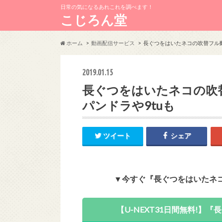
日常の気になるあれこれを調べます！
こじろん堂
ホーム
動画配信サービス
長ぐつをはいたネコの吹替フル動
2019.01.15
長ぐつをはいたネコの吹
パンドラや9tuも
ツイート
シェア
▼今すぐ『長ぐつをはいたネ
【U-NEXT31日間無料!