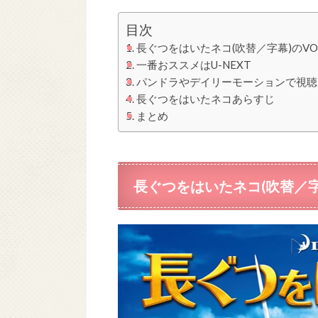
目次
長ぐつをはいたネコ(吹替／字幕)のV
一番おススメはU-NEXT
パンドラやデイリーモーションで視聴
長ぐつをはいたネコあらすじ
まとめ
長ぐつをはいたネコ(吹替／字