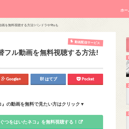
ホー
画を無料視聴する方法!パンドラや9tuも
動画配信サービス
替フル動画を無料視聴する方法!
Google+
はてブ
Pocket
コ』の動画を無料で見たい方はクリック▼
】『長ぐつをはいたネコ』を無料視聴する！