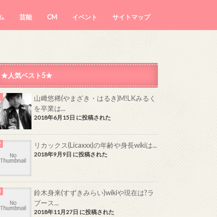
ム
芸能
CM
イベント
サイトマップ
★人気ベスト5★
山﨑悠稀(やまざき・はるき)M!LKみるく
を卒業は...
2018年6月15日 に投稿された
リカックス(Licaxxx)の年齢や身長wikiは...
2018年9月9日 に投稿された
鈴木身来(すずきみらい)wikiや現在は?ラ
ブース...
2018年11月27日 に投稿された