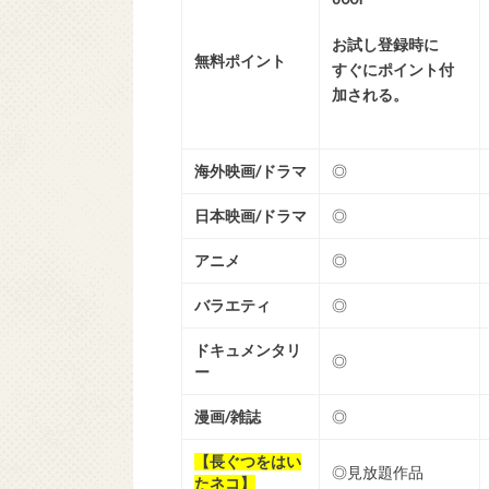
お試し登録時に
無料ポイント
すぐにポイント付
加される。
海外映画/ドラマ
◎
日本映画/ドラマ
◎
アニメ
◎
バラエティ
◎
ドキュメンタリ
◎
ー
漫画/雑誌
◎
【長ぐつをはい
◎見放題作品
たネコ】