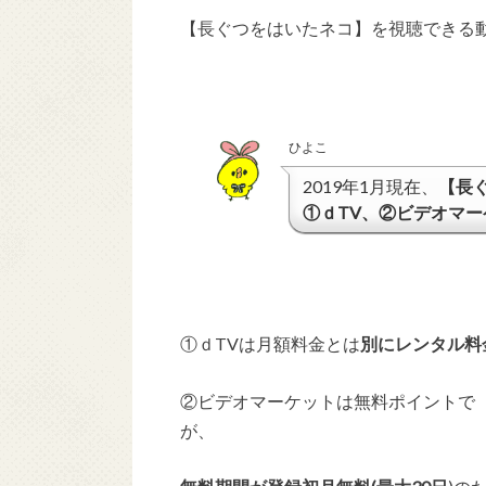
【長ぐつをはいたネコ】を視聴できる
ひよこ
2019年1月現在、
【長
①ｄTV、②ビデオマーケ
①ｄTVは月額料金とは
別にレンタル料
②ビデオマーケットは無料ポイントで
が、