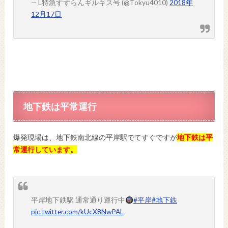
— L特急すずらんギルキス号 (@Tokyu4010)
2018年
12月17日
地下鉄は平常運行
爆発現場は、地下鉄南北線の平岸駅でてすぐですが
地下鉄は平
常運行しています。
平岸地下鉄駅 通常通り運行中
#平岸
#地下鉄
pic.twitter.com/kUcX8NwPAL