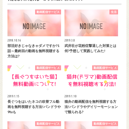
動画配信サービス
生活
2018.10.16
2019.3.8
部活好きじゃなきゃダメですか?1
武井壮が花粉症撃退した対策とは
話～最終回の動画を無料視聴する
何?予想して実践してみた!
方法は?
動画配信サービス
動画配信サービス
2019.1.15
2019.1.10
長ぐつをはいたネコの吹替フル動
猫弁の動画配信を無料視聴する方
画を無料視聴する方法!パンドラや
法!パンドラやデイリーモーション
9tuも
で観られる?
動画配信サービス
動画配信サービス