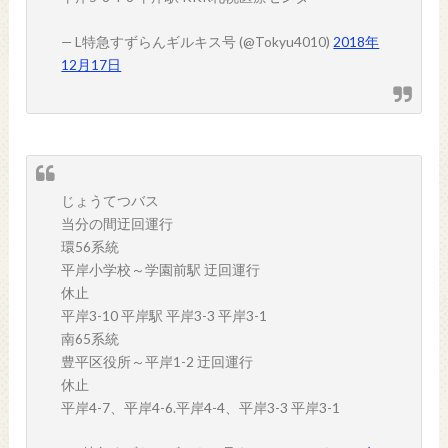
— L特急すずらんギルキス号 (@Tokyu4010)
2018年
12月17日
じょうてつバス
当分の間迂回運行
環56系統
平岸小学校～学園前駅 迂回運行
休止
平岸3-10 平岸駅 平岸3-3 平岸3-1
南65系統
豊平区役所～平岸1-2 迂回運行
休止
平岸4-7、平岸4-6.平岸4-4、平岸3-3 平岸3-1