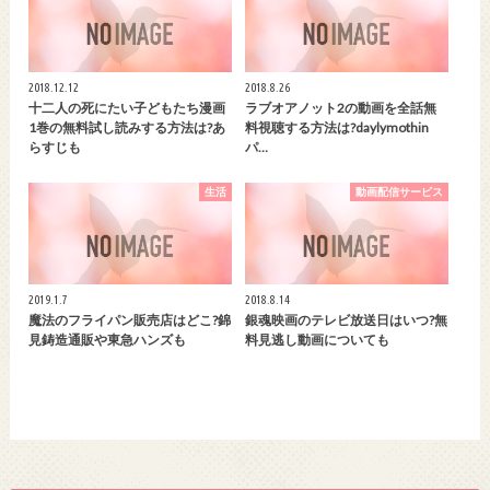
2018.12.12
2018.8.26
十二人の死にたい子どもたち漫画
ラブオアノット2の動画を全話無
1巻の無料試し読みする方法は?あ
料視聴する方法は?daylymothin
らすじも
パ…
生活
動画配信サービス
2019.1.7
2018.8.14
魔法のフライパン販売店はどこ?錦
銀魂映画のテレビ放送日はいつ?無
見鋳造通販や東急ハンズも
料見逃し動画についても