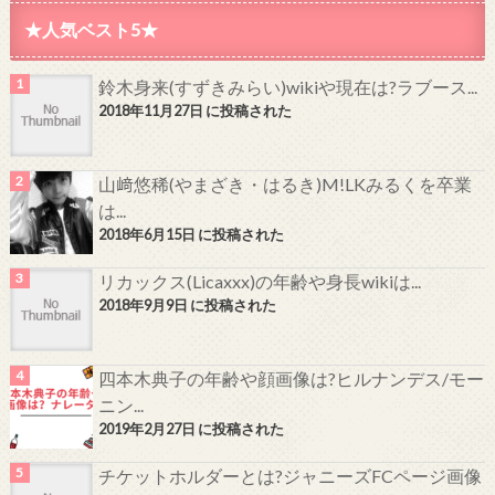
★人気ベスト5★
鈴木身来(すずきみらい)wikiや現在は?ラブース...
2018年11月27日 に投稿された
山﨑悠稀(やまざき・はるき)M!LKみるくを卒業
は...
2018年6月15日 に投稿された
リカックス(Licaxxx)の年齢や身長wikiは...
2018年9月9日 に投稿された
四本木典子の年齢や顔画像は?ヒルナンデス/モー
ニン...
2019年2月27日 に投稿された
チケットホルダーとは?ジャニーズFCページ画像