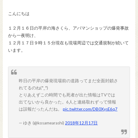
こんにちは
１２月１６日の平岸の海さくら、アパマンショップの爆発事故
から一夜明け、
１２月１７日９時１５分現在も現場周辺では交通規制が続いて
います。
昨日の平岸の爆発現場前の道路ってまだ全面封鎖さ
れてるのね(*_*)
とりあえずこの時間でも死者が出た情報はTVでは
出てないから良かった。6人と連絡取れずって情報
は誤報だったんだね。
pic.twitter.com/DB0XysE6q7
— ゆき (@kosamearashi)
2018年12月17日