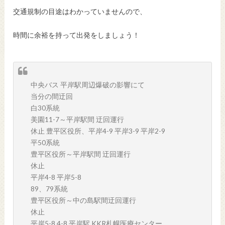
交通規制の目途はわかっていませんので、
時間に余裕を持って出発をしましょう！
中央バス 平岸駅周辺爆破の影響にて
当分の間迂回
白30系統
美園11-7～平岸駅間 迂回運行
休止 豊平区役所、平岸4-9 平岸3-9 平岸2-9
平50系統
豊平区役所～平岸駅間 迂回運行
休止
平岸4-8 平岸5-8
89、79系統
豊平区役所～中の島駅間迂回運行
休止
平岸5-8 4-8 平岸駅 KKR札幌医療センター