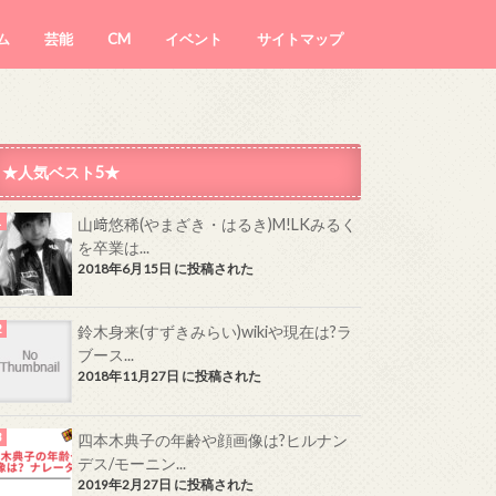
ム
芸能
CM
イベント
サイトマップ
★人気ベスト5★
山﨑悠稀(やまざき・はるき)M!LKみるく
を卒業は...
2018年6月15日 に投稿された
鈴木身来(すずきみらい)wikiや現在は?ラ
ブース...
2018年11月27日 に投稿された
四本木典子の年齢や顔画像は?ヒルナン
デス/モーニン...
2019年2月27日 に投稿された