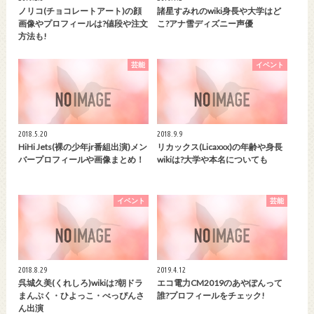
ノリコ(チョコレートアート)の顔
諸星すみれのwiki身長や大学はど
画像やプロフィールは?値段や注文
こ?アナ雪ディズニー声優
方法も!
芸能
イベント
2018.5.20
2018.9.9
HiHi Jets(裸の少年jr番組出演)メン
リカックス(Licaxxx)の年齢や身長
バープロフィールや画像まとめ！
wikiは?大学や本名についても
イベント
芸能
2018.8.29
2019.4.12
呉城久美(くれしろ)wikiは?朝ドラ
エコ電力CM2019のあやぽんって
まんぷく・ひよっこ・べっぴんさ
誰?プロフィールをチェック!
ん出演