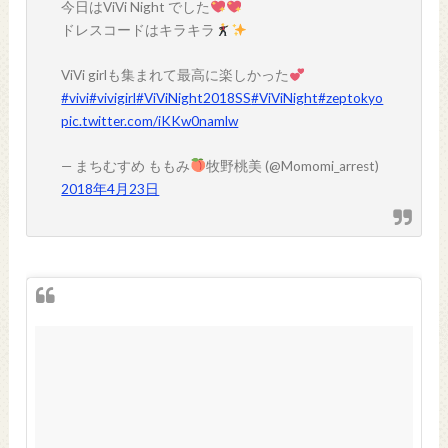
今日はViVi Night でした
ドレスコードはキラキラ
ViVi girlも集まれて最高に楽しかった
#vivi
#vivigirl
#ViViNight2018SS
#ViViNight
#zeptokyo
pic.twitter.com/iKKw0namlw
— まちむすめ ももみ
牧野桃美 (@Momomi_arrest)
2018年4月23日