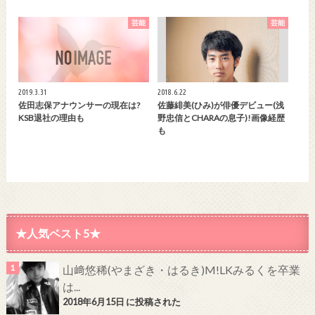
芸能
芸能
2019.3.31
2018.6.22
佐田志保アナウンサーの現在は?
佐藤緋美(ひみ)が俳優デビュー(浅
KSB退社の理由も
野忠信とCHARAの息子)!画像経歴
も
★人気ベスト5★
山﨑悠稀(やまざき・はるき)M!LKみるくを卒業
は...
2018年6月15日 に投稿された