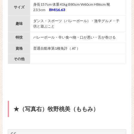
身長157cm 体重41kg B80cm W60cm H86cm 靴
サイズ
23.5cm
BMI16.63
ダンス・スポーツ（バレーボール）・激辛グルメ・子
趣味
供と遊ぶこと
特技
バレーボール・辛い食べ物・口が悪い・舌が巻ける
資格
普通自動車第1種免許（ AT ）
その他
★（写真右）牧野桃美
（ももみ）