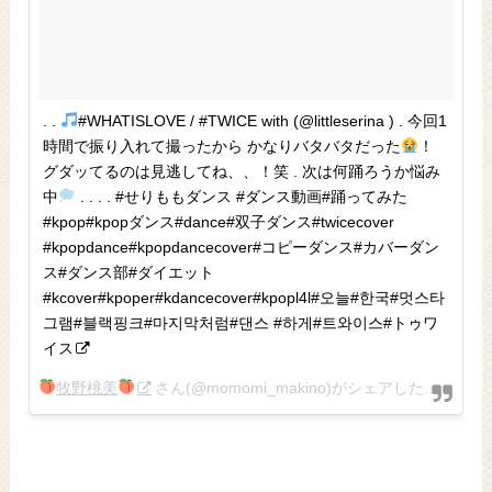
. .
#WHATISLOVE / #TWICE with (@littleserina ) . 今回1
時間で振り入れて撮ったから かなりバタバタだった
！
グダッてるのは見逃してね、、！笑 . 次は何踊ろうか悩み
中
. . . . #せりももダンス #ダンス動画#踊ってみた
#kpop#kpopダンス#dance#双子ダンス#twicecover
#kpopdance#kpopdancecover#コピーダンス#カバーダン
ス#ダンス部#ダイエット
#kcover#kpoper#kdancecover#kpopl4l#오늘#한국#멋스타
그램#블랙핑크#마지막처럼#댄스 #하게#트와이스#トゥワ
イス
牧野桃美
さん(@momomi_makino)がシェアした投稿 –
2