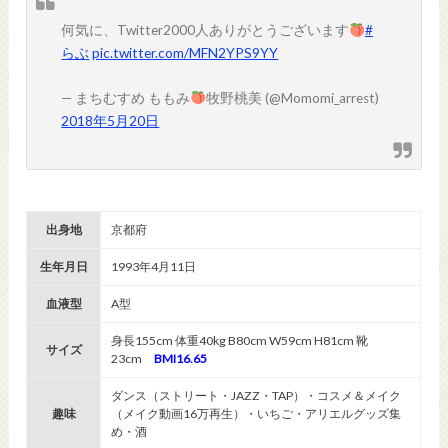
何気に、Twitter2000人ありがとうございます
#
らぶ
pic.twitter.com/MFN2YPS9YY
— まちむすめ ももみ
牧野桃美 (@Momomi_arrest)
2018年5月20日
出身地
京都府
生年月日
1993年4月11日
血液型
A型
身長155cm 体重40kg B80cm W59cm H81cm 靴
サイズ
23cm
BMI16.65
ダンス（ストリート・JAZZ・TAP）・コスメ＆メイク
趣味
（メイク動画16万再生）・いちご・アリエルグッズ集
め・酒