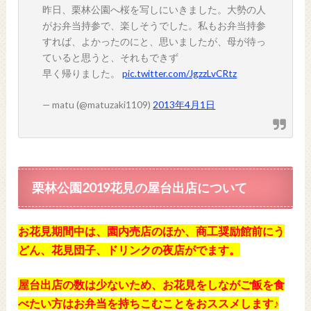
昨日、栗林公園へ桜を写しにいきました。大勢の人
がお弁当持参で、楽しそうでした。私もお弁当持参
すれば、よかったのにと、思いましたが、母が待っ
ていると思うと、それもできず
早く帰りました。
pic.twitter.com/JgzzLvCRtz
— matu (@matuzaki1109)
2013年4月1日
栗林公園2019花見の屋台出店について
お花見期間中は、園内売店のほか、商工奨励館前にう
どん、花見団子、ドリンクの夜店がでます。
屋台出店の数は少ないため、お花見をしながご飯を食
べたい方はお弁当を持ちこむことをおススメします♪