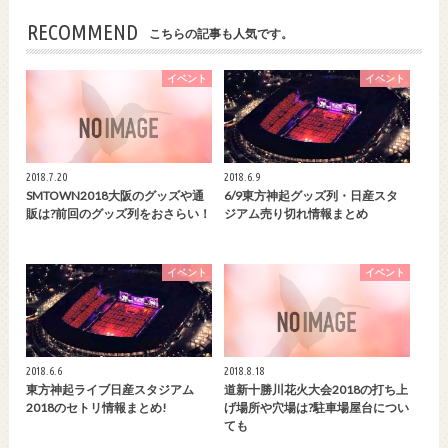
RECOMMEND
こちらの記事も人気です。
イベント
イベント
2018.7.20
2018.6.9
SMTOWN2018大阪のグッズや通
6/9東方神起グッズ列・日産スタ
販は?前回のグッズ列をおさらい！
ジアム売り切れ情報まとめ
イベント
イベント
2018.6.6
2018.8.18
東方神起ライブ日産スタジアム
道新十勝川花火大会2018の打ち上
2018のセトリ情報まとめ!
げ場所や穴場は?駐車場屋台につい
ても