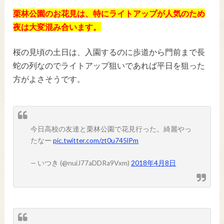
栗林公園のお花見は、特にライトアップが人気のため
夜は大変混み合います。
桜の見頃の土日は、入園するのに歩道から門前まで長
蛇の列なのでライトアップ狙いであれば平日を狙った
方がよさそうです。
今日高校の友達と栗林公園で花見行った。綺麗やっ
たなー
pic.twitter.com/zt0u745lPm
— いつき (@nuiJ77aDDRa9Vxm)
2018年4月8日