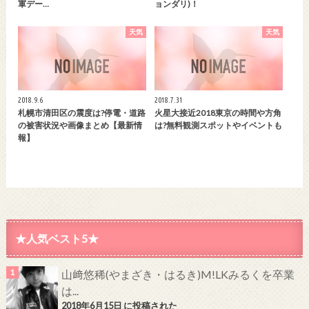
軍デー…
ョンダリ)！
天気
天気
2018.9.6
2018.7.31
札幌市清田区の震度は?停電・道路
火星大接近2018東京の時間や方角
の被害状況や画像まとめ【最新情
は?無料観測スポットやイベントも
報】
★人気ベスト5★
山﨑悠稀(やまざき・はるき)M!LKみるくを卒業
は...
2018年6月15日 に投稿された