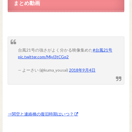
まとめ動画
台風21号の強さがよく分かる映像集めた
#台風21号
pic.twitter.com/MjvI3tCGq2
— よーさい (@kuma_yousai)
2018年9月4日
⇒関空と連絡橋の復旧時期はいつ？