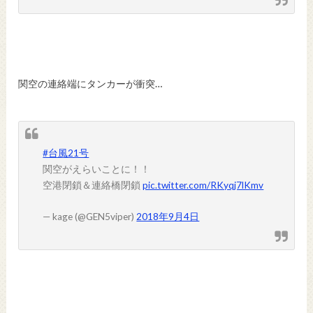
関空の連絡端にタンカーが衝突…
#台風21号
関空がえらいことに！！
空港閉鎖＆連絡橋閉鎖
pic.twitter.com/RKyqj7lKmv
— kage (@GEN5viper)
2018年9月4日