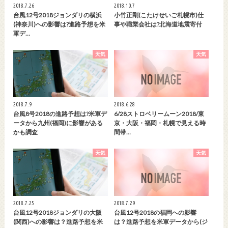
2018.7.26
2018.10.7
台風12号2018ジョンダリの横浜
小竹正剛(こたけせいご札幌市)仕
(神奈川)への影響は?進路予想を米
事や職業会社は?北海道地震寄付
軍デ…
天気
天気
2018.7.9
2018.6.28
台風8号2018の進路予想は?米軍デ
6/28ストロベリームーン2018/東
ータから九州(福岡)に影響がある
京・大阪・福岡・札幌で見える時
かも調査
間帯…
天気
天気
2018.7.25
2018.7.29
台風12号2018ジョンダリの大阪
台風12号2018の福岡への影響
(関西)への影響は？進路予想を米
は？進路予想を米軍データから(ジ