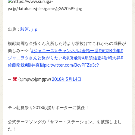
出典：
駿河.ｊｐ
横顔綺麗な金指くん入所した時より垢抜けてこれからの成長が
楽しみ〜✧‧˚
#ジャニーズJrチャンネル
#金指一世
#東京B少年
#
ジャニヲタさんと繋がりたい
#浮所飛貴
#那須雄登
#岩崎大昇
#
佐藤龍我
#藤井直樹
pic.twitter.com/BcvPFZe3c9
—
(@mpwpjpmgpw)
2018年5月14日
テレ朝夏祭り2018応援サポーターに就任！
公式テーマソングの「サマー・ステーション」を披露しまし
た！