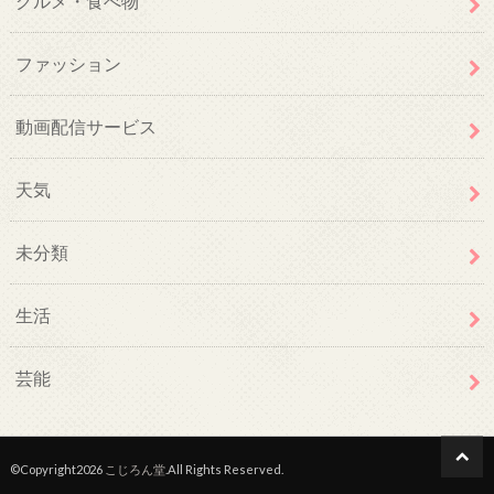
グルメ・食べ物
ファッション
動画配信サービス
天気
未分類
生活
芸能
©Copyright2026
こじろん堂
.All Rights Reserved.