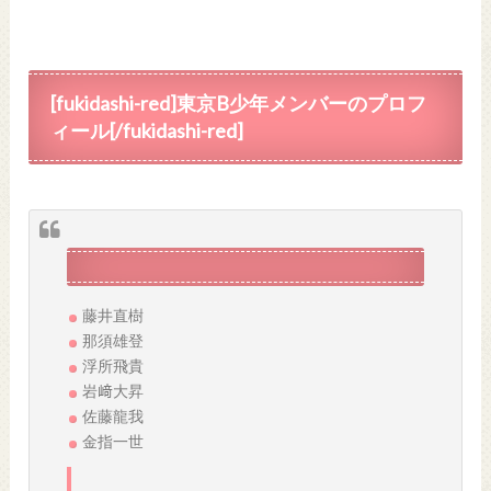
[fukidashi-red]東京B少年メンバーのプロフ
ィール[/fukidashi-red]
藤井直樹
那須雄登
浮所飛貴
岩﨑大昇
佐藤龍我
金指一世