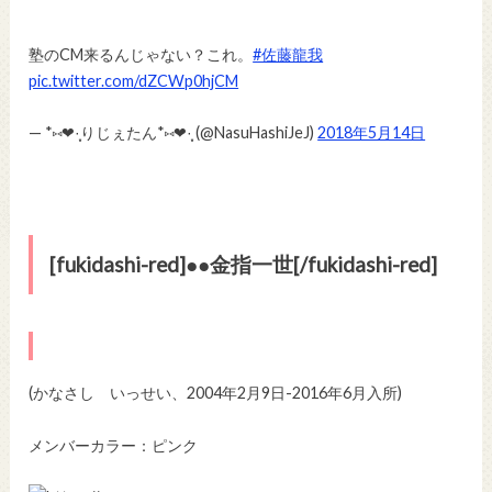
塾のCM来るんじゃない？これ。
#佐藤龍我
pic.twitter.com/dZCWp0hjCM
— *⑅❤︎·̩͙りじぇたん*⑅❤︎·̩͙ (@NasuHashiJeJ)
2018年5月14日
[fukidashi-red]●
●
金指一世[/fukidashi-red]
(かなさし いっせい、2004年2月9日-2016年6月入所)
メンバーカラー：ピンク