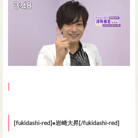
[fukidashi-red]●岩崎大昇[/fukidashi-red]