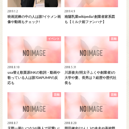
2019.1.2
2019.4.9
映画泥棒の中の人は誰?イケメン画
南陽乳業wikipedia!創業者家系図
像や動画もチェック!
も【ミルク姫ファンハナ】
イベント
芸能
2018.8.10
2018.5.31
usa替え歌栗原INKの歌詞・動画や
川原俊夫(明太子ふくや創業者)の
歌っている人は誰?DAPUMPの反
大学や妻、長男は？経歴や歴代社
応も
長も
芸能
芸能
2018.8.7
2018.8.20
天野一菜(いつな)が美人で可愛い!
岡田健史(けんし)の本名や高校野