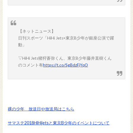
【ネットニュース】
日刊スポーツ「HiHi Jets×東京B少年が銀座公演で躍
動」
▽HiHi Jets猪狩蒼弥くん、東京B少年藤井直樹くん
のコメント有
https://t.co/SgBdzFjYqO
裸の少年 放送日や放送局はこちら
サマステ2018HiHijetsと東京B少年のイベントについて