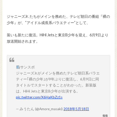
ジャニーズJr. たちがメインを務めた、テレビ朝日の番組『裸の
少年』が、“アイドル成長系バラエティー”として、
装いも新たに復活。HiHi Jetsと東京B少年を迎え、6月9日より
放送開始されます。
サンスポ
ジャニーズJr.がメインを務めたテレビ朝日系バラエ
ティー｢裸の少年｣が9年ぶりに復活し、6月9日に同
タイトルでスタートすることがわかった。新装版
は、HiHi Jetsと東京B少年が出演する。
pic.twitter.com/X6HaKbZz1s
— みうたん (@Amore_masaki)
2018年5月18日