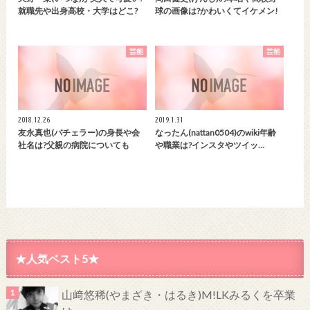
就職先や出身高校・大学はどこ?
球の画像は?かわいくてイケメン!
芸能
芸能
2018.12.26
2019.1.31
友永真也(バチェラー)の身長や会
なったん(nattan0504)のwiki年齢
社名は?父親の病院についても
や職業は?インスタやツイッ…
★人気ベスト5★
山﨑悠稀(やまざき・はるき)M!LKみるくを卒業